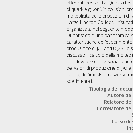
dfferenti possibilità. Questa tes
di quark e gluoni, in collisioni
molteplicità delle produzioni di 
Large Hadron Collider. I risultati
organizzata nel seguente modo:
Quantistica e una panoramica sul
caratteristiche dell’esperimento
produzione di J/ψ and ψ(2S), e s
discusso il calcolo della moltepl
che deve essere associato ad ogn
dei valori di produzione di J/ψ a
carica, dell’impulso trasverso me
sperimentali.
Tipologia del doc
Autore dell
Relatore dell
Correlatore dell
Corso di 
In