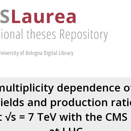
multiplicity dependence of
yields and production rati
at √s = 7 TeV with the CM