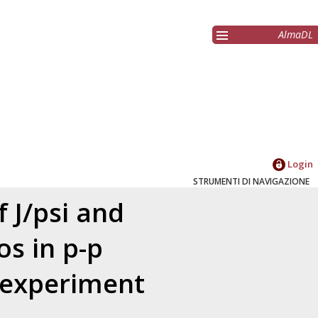
AlmaDL
Login
STRUMENTI DI NAVIGAZIONE
 J/psi and
os in p-p
S experiment