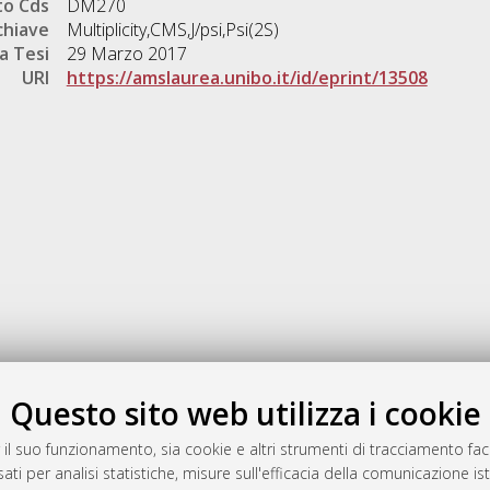
o Cds
DM270
chiave
Multiplicity,CMS,J/psi,Psi(2S)
a Tesi
29 Marzo 2017
URI
https://amslaurea.unibo.it/id/eprint/13508
Gestione del documento:
Questo sito web utilizza i cookie
 il suo funzionamento, sia cookie e altri strumenti di tracciamento faco
ati per analisi statistiche, misure sull'efficacia della comunicazione is
a