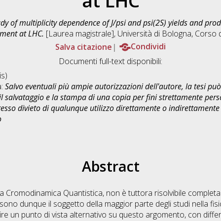
at LHC
dy of multiplicity dependence of J/psi and psi(2S) yields and produ
iment at LHC.
[Laurea magistrale], Università di Bologna, Corso d
Salva citazione
Condividi
Documenti full-text disponibili:
s)
a:
Salvo eventuali più ampie autorizzazioni dell'autore, la tesi p
il salvataggio e la stampa di una copia per fini strettamente person
sso divieto di qualunque utilizzo direttamente o indirettamente 
o
Abstract
, la Cromodinamica Quantistica, non è tuttora risolvibile comple
sono dunque il soggetto della maggior parte degli studi nella fisica
 un punto di vista alternativo su questo argomento, con differ