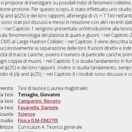
i si propone di investigare su possibili indizi di fenomeni collett
 protone-protone. Per questo scopo, è stato effettuato uno studio
J/ψ and ψ(2S) e dei loro rapporti, all’energia di √s = 7 TeV nell’
 sono stati poi discussi e messi in relazione con altri recenti dati
 • nel Capitolo 1 vengono presentate un’introduzione alla teor
la fenomenologia del plasma di quark e gluoni; • nel Capitolo 2 
 CMS al Large Hadron Collider; • nel Capitolo 3 viene descritta la
uccessivamente la separazione delle loro frazioni dirette e indire
icità di tracce cariche, ovvero il numero di particelle cariche prim
i coppia di muoni; • nel Capitolo 5 si studia l’andamento in fun
nd ψ(2S) e dei loro rapporti. Inoltre si studia l’andamento, sempr
dio di J/ψ and ψ(2S); • nel Capitolo 6 i risultati sono discussi e c
umento
Tesi di laurea (Laurea magistrale)
a tesi
Tenaglia, Giovanni
a tesi
Campanini, Renato
a tesi
Fasanella, Daniele
Scuola
Scienze
studio
Fisica [LM-DM270]
dirizzo
Curriculum A: Teorico generale