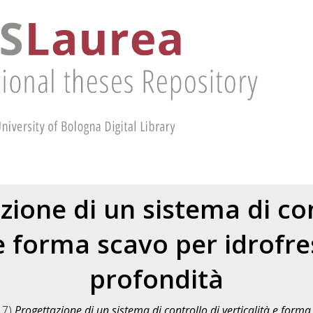
zione di un sistema di con
 e forma scavo per idrofr
profondità
17)
Progettazione di un sistema di controllo di verticalità e form