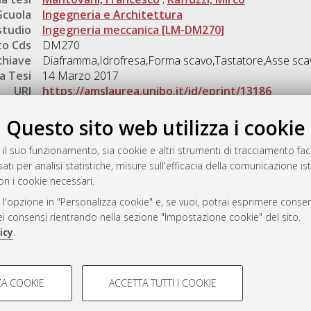
Scuola
Ingegneria e Architettura
studio
Ingegneria meccanica [LM-DM270]
o Cds
DM270
chiave
Diaframma,Idrofresa,Forma scavo,Tastatore,Asse scav
a Tesi
14 Marzo 2017
URI
https://amslaurea.unibo.it/id/eprint/13186
Gestione del documento:
Questo sito web utilizza i cookie
 il suo funzionamento, sia cookie e altri strumenti di tracciamento faco
ati per analisi statistiche, misure sull'efficacia della comunicazione is
a
on i cookie necessari.
mplementato e gestito da
AlmaDL
 l'opzione in "Personalizza cookie" e, se vuoi, potrai esprimere consens
ni Cookie
dei consensi rientrando nella sezione "Impostazione cookie" del sito.
 sulla privacy
icy
.
d’uso del sito
COOKIE TECNICI - NECES
A COOKIE
ACCETTA TUTTI I COOKIE
lla navigazione degli utenti, creare
Si tratta di cookie tecnici utilizzati
i Bologna, 2007-2026.
eting.
salvare le preferenze di navigazion