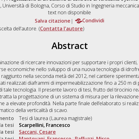
 Università di Bologna, Corso di Studio in
Ingegneria meccani
text non disponibile
Salva citazione
Condividi
scelta dell'autore. (
Contatta l'autore
)
Abstract
nazione di ricercare innovazioni per supportare i propri clienti,
orse economiche nello sviluppo di una nuova tecnologia di idrof
to raggiunto nella seconda metà del 2012, nel cantiere sperimenta
i realizzati diaframmi di impermeabilizzazione fino a 250 m di
i tale tecnologia. Il presente lavoro di tesi, frutto del tirocinio 
tratta la progettazione di un sistema di misura per la rilevazio
ne a elevate profondità. Nella parte finale dell’elaborato si real
matico della verticalità di scavo.
umento
Tesi di laurea (Laurea magistrale)
a tesi
Scarpellini, Francesco
a tesi
Saccani, Cesare
a tesi
Mantovani, Francesco
;
Raffuzzi, Mirco