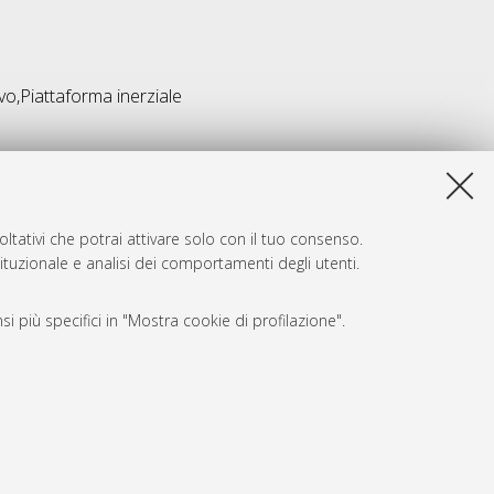
o,Piattaforma inerziale
ltativi che potrai attivare solo con il tuo consenso.
tituzionale e analisi dei comportamenti degli utenti.
i più specifici in "Mostra cookie di profilazione".
SARI
, a titolo esemplificativo, per il corretto funzionamento del sito,
e, per il bilanciamento del carico, ottimizzare le prestazioni