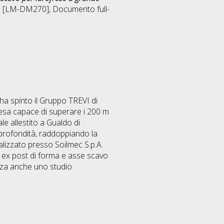
ca [LM-DM270]
, Documento full-
 ha spinto il Gruppo TREVI di
resa capace di superare i 200 m
le allestito a Gualdo di
 profondità, raddoppiando la
realizzato presso Soilmec S.p.A.
ne ex post di forma e asse scavo
izza anche uno studio