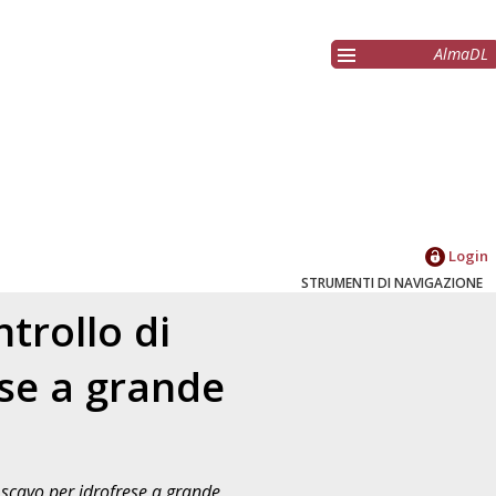
AlmaDL
Login
STRUMENTI DI NAVIGAZIONE
trollo di
ese a grande
a scavo per idrofrese a grande