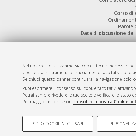
Corso di 
Ordinament
Parole 
Data di discussione dell
Nel nostro sito utilizziamo sia cookie tecnici necessari per
Cookie e altri strumenti di tracciamento facoltativi sono us
AMS Laure
Atom
Se chiudi questo banner continuerai la navigazione solo c
Servizio i
Rss 1.0
Puoi esprimere il consenso sui cookie facoltativi attivando
Impostazio
Potrai sempre rivedere le tue scelte e verificare lo stato 
Rss 2.0
Informativa
Per maggiori informazioni
consulta la nostra Cookie pol
Condizioni 
COOKIE DI PROFILAZIONE - FACOLTATIVI
SOLO COOKIE NECESSARI
PERSONALIZZ
Si tratta di cookie utilizzati per analizzare le caratteristiche de
© ALMA MATER STUDIORUM - Università d
profili in base al loro comportamento sul sito, per analisi di mark