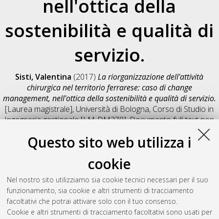
nell'ottica della
sostenibilità e qualità di
servizio.
Sisti, Valentina
(2017)
La riorganizzazione dell'attività
chirurgica nel territorio ferrarese: caso di change
management, nell'ottica della sostenibilità e qualità di servizio.
[Laurea magistrale], Università di Bologna, Corso di Studio in
Ingegneria gestionale [LM-DM270]
, Documento full-text non
disponibile
Questo sito web utilizza i
Salva citazione
Condividi
Il full-text non è disponibile per scelta dell'autore. (
Contatta
cookie
l'autore
)
Abstract
Nel nostro sito utilizziamo sia cookie tecnici necessari per il suo
funzionamento, sia cookie e altri strumenti di tracciamento
facoltativi che potrai attivare solo con il tuo consenso.
Altri metadati
Cookie e altri strumenti di tracciamento facoltativi sono usati per