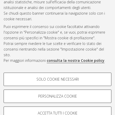
analisi statistiche, misure sull'efficacia della comunicazione
Gestione del documento:
istituzionale e analisi dei comportamenti degli utenti.
Se chiudi questo banner continuerai la navigazione solo con i
cookie necessari.
Puoi esprimere il consenso sui cookie facoltativi attivando
Atom
l'opzione in "Personalizza cookie" e, se vuoi, potrai esprimere
Rss 1.0
consensi più specifici in "Mostra cookie di profilazione".
Potrai sempre rivedere le tue scelte e verificare lo stato dei
Rss 2.0
consensi rientrando nella sezione "Impostazione cookie" del
sito.
Per maggiori informazioni
consulta la nostra Cookie policy
.
AMS Laurea
Servizio implementato e gestito da
AlmaDL
Impostazioni Cookie
COOKIE DI PROFILAZIONE -
SOLO COOKIE NECESSARI
Informativa sulla privacy
FACOLTATIVI
Condizioni d’uso del sito
Si tratta di cookie utilizzati per analizzare le caratteristiche della
navigazione degli utenti, creare profili in base al loro comportamento
PERSONALIZZA COOKIE
sul sito, per analisi di marketing.
Mostra cookie di profilazione
ACCETTA TUTTI I COOKIE