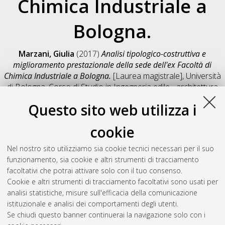
Chimica Industriale a
Bologna.
Marzani, Giulia
(2017)
Analisi tipologico-costruttiva e
miglioramento prestazionale della sede dell'ex Facoltà di
Chimica Industriale a Bologna.
[Laurea magistrale], Università
di Bologna, Corso di Studio in
Ingegneria edile - architettura
[LM-DM270]
, Documento full-text non disponibile
Questo sito web utilizza i
Salva citazione
Condividi
Il full-text non è disponibile per scelta dell'autore. (
Contatta
cookie
l'autore
)
Abstract
Nel nostro sito utilizziamo sia cookie tecnici necessari per il suo
funzionamento, sia cookie e altri strumenti di tracciamento
facoltativi che potrai attivare solo con il tuo consenso.
Altri metadati
Cookie e altri strumenti di tracciamento facoltativi sono usati per
analisi statistiche, misure sull'efficacia della comunicazione
Gestione del documento:
istituzionale e analisi dei comportamenti degli utenti.
Se chiudi questo banner continuerai la navigazione solo con i