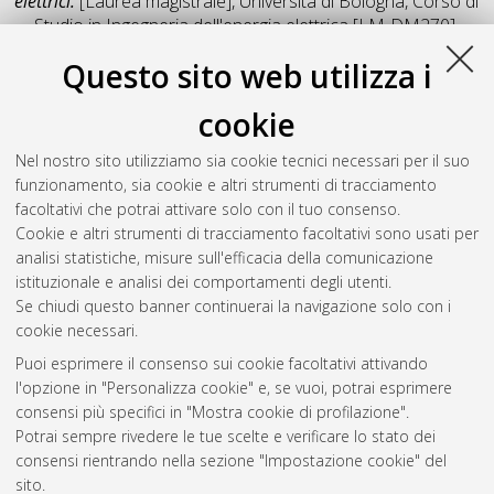
elettrici.
[Laurea magistrale], Università di Bologna, Corso di
Studio in
Ingegneria dell'energia elettrica [LM-DM270]
,
Documento full-text non disponibile
Questo sito web utilizza i
Salva citazione
Condividi
Il full-text non è disponibile per scelta dell'autore. (
Contatta
cookie
l'autore
)
Abstract
Nel nostro sito utilizziamo sia cookie tecnici necessari per il suo
funzionamento, sia cookie e altri strumenti di tracciamento
facoltativi che potrai attivare solo con il tuo consenso.
Altri metadati
Cookie e altri strumenti di tracciamento facoltativi sono usati per
analisi statistiche, misure sull'efficacia della comunicazione
Gestione del documento:
istituzionale e analisi dei comportamenti degli utenti.
Se chiudi questo banner continuerai la navigazione solo con i
cookie necessari.
Puoi esprimere il consenso sui cookie facoltativi attivando
Atom
l'opzione in "Personalizza cookie" e, se vuoi, potrai esprimere
Rss 1.0
consensi più specifici in "Mostra cookie di profilazione".
Potrai sempre rivedere le tue scelte e verificare lo stato dei
Rss 2.0
consensi rientrando nella sezione "Impostazione cookie" del
sito.