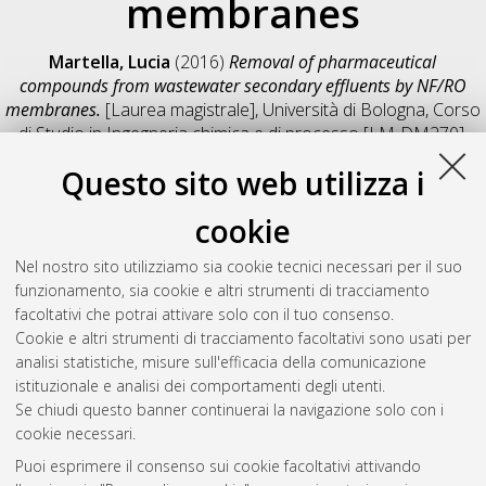
membranes
Martella, Lucia
(2016)
Removal of pharmaceutical
compounds from wastewater secondary effluents by NF/RO
membranes.
[Laurea magistrale], Università di Bologna, Corso
di Studio in
Ingegneria chimica e di processo [LM-DM270]
,
Documento full-text non disponibile
Questo sito web utilizza i
Salva citazione
Condividi
Il full-text non è disponibile per scelta dell'autore. (
Contatta
cookie
l'autore
)
Abstract
Nel nostro sito utilizziamo sia cookie tecnici necessari per il suo
funzionamento, sia cookie e altri strumenti di tracciamento
facoltativi che potrai attivare solo con il tuo consenso.
Altri metadati
Cookie e altri strumenti di tracciamento facoltativi sono usati per
analisi statistiche, misure sull'efficacia della comunicazione
Gestione del documento:
istituzionale e analisi dei comportamenti degli utenti.
Se chiudi questo banner continuerai la navigazione solo con i
cookie necessari.
Puoi esprimere il consenso sui cookie facoltativi attivando
Atom