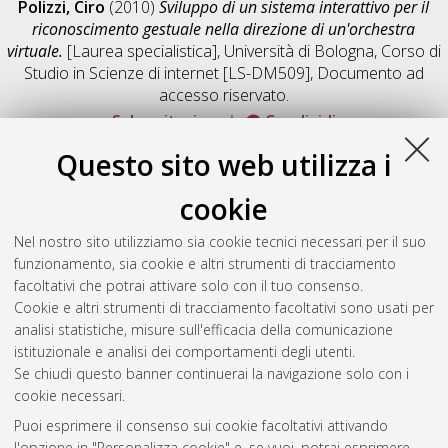
Polizzi, Ciro
(2010)
Sviluppo di un sistema interattivo per il
riconoscimento gestuale nella direzione di un'orchestra
virtuale.
[Laurea specialistica], Università di Bologna, Corso di
Studio in
Scienze di internet [LS-DM509]
, Documento ad
accesso riservato.
Salva citazione
Condividi
Documenti full-text disponibili:
Questo sito web utilizza i
Documento PDF
cookie
Full-text non accessibile
Download (4MB)
|
Contatta l'autore
Nel nostro sito utilizziamo sia cookie tecnici necessari per il suo
funzionamento, sia cookie e altri strumenti di tracciamento
facoltativi che potrai attivare solo con il tuo consenso.
Altri metadati
Cookie e altri strumenti di tracciamento facoltativi sono usati per
analisi statistiche, misure sull'efficacia della comunicazione
Gestione del documento:
istituzionale e analisi dei comportamenti degli utenti.
Se chiudi questo banner continuerai la navigazione solo con i
cookie necessari.
Puoi esprimere il consenso sui cookie facoltativi attivando
Atom
l'opzione in "Personalizza cookie" e, se vuoi, potrai esprimere