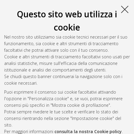
Università di Bologna, Corso di Studio in
Ingegneria
informatica [LM-DM270]
, Documento full-text non disponibile
Questo sito web utilizza i
Salva citazione
Condividi
Il full-text non è disponibile per scelta dell'autore. (
Contatta
cookie
l'autore
)
Abstract
Nel nostro sito utilizziamo sia cookie tecnici necessari per il suo
funzionamento, sia cookie e altri strumenti di tracciamento
facoltativi che potrai attivare solo con il tuo consenso.
Altri metadati
Cookie e altri strumenti di tracciamento facoltativi sono usati per
analisi statistiche, misure sull'efficacia della comunicazione
Gestione del documento:
istituzionale e analisi dei comportamenti degli utenti.
Se chiudi questo banner continuerai la navigazione solo con i
cookie necessari.
Puoi esprimere il consenso sui cookie facoltativi attivando
Atom
l'opzione in "Personalizza cookie" e, se vuoi, potrai esprimere
Rss 1.0
consensi più specifici in "Mostra cookie di profilazione".
Potrai sempre rivedere le tue scelte e verificare lo stato dei
Rss 2.0
consensi rientrando nella sezione "Impostazione cookie" del
sito.
Per maggiori informazioni
consulta la nostra Cookie policy
.
AMS Laurea