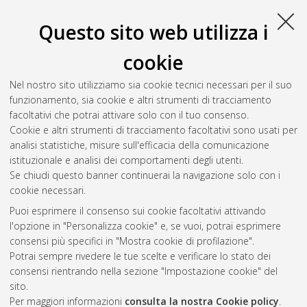
Bologna, Corso di Studio in
Astronomia [L-DM509]
,
Documento full-text non disponibile
Questo sito web utilizza i
Salva citazione
Condividi
Il full-text non è disponibile per scelta dell'autore. (
Contatta
cookie
l'autore
)
Abstract
Nel nostro sito utilizziamo sia cookie tecnici necessari per il suo
funzionamento, sia cookie e altri strumenti di tracciamento
facoltativi che potrai attivare solo con il tuo consenso.
Altri metadati
Cookie e altri strumenti di tracciamento facoltativi sono usati per
analisi statistiche, misure sull'efficacia della comunicazione
Gestione del documento:
istituzionale e analisi dei comportamenti degli utenti.
Se chiudi questo banner continuerai la navigazione solo con i
cookie necessari.
Puoi esprimere il consenso sui cookie facoltativi attivando
Atom
l'opzione in "Personalizza cookie" e, se vuoi, potrai esprimere
Rss 1.0
consensi più specifici in "Mostra cookie di profilazione".
Potrai sempre rivedere le tue scelte e verificare lo stato dei
Rss 2.0
consensi rientrando nella sezione "Impostazione cookie" del
sito.
Per maggiori informazioni
consulta la nostra Cookie policy
.
AMS Laurea