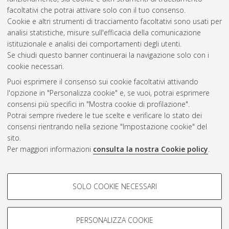
facoltativi che potrai attivare solo con il tuo consenso.
Cookie e altri strumenti di tracciamento facoltativi sono usati per
analisi statistiche, misure sull'efficacia della comunicazione
Gestione del documento:
istituzionale e analisi dei comportamenti degli utenti.
Se chiudi questo banner continuerai la navigazione solo con i
cookie necessari.
Puoi esprimere il consenso sui cookie facoltativi attivando
Atom
l'opzione in "Personalizza cookie" e, se vuoi, potrai esprimere
Rss 1.0
consensi più specifici in "Mostra cookie di profilazione".
Potrai sempre rivedere le tue scelte e verificare lo stato dei
Rss 2.0
consensi rientrando nella sezione "Impostazione cookie" del
sito.
Per maggiori informazioni
consulta la nostra Cookie policy
.
AMS Laurea
Servizio implementato e gestito da
AlmaDL
Impostazioni Cookie
COOKIE DI PROFILAZIONE -
SOLO COOKIE NECESSARI
Informativa sulla privacy
FACOLTATIVI
Condizioni d’uso del sito
Si tratta di cookie utilizzati per analizzare le caratteristiche della
navigazione degli utenti, creare profili in base al loro comportamento
PERSONALIZZA COOKIE
sul sito, per analisi di marketing.