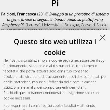
Pi
Falcioni, Francesca
(2016)
Sviluppo di un prototipo di sistema
di generazione di segnali in banda audio su piattaforma
Raspberry Pi.
[Laurea], Università di Bologna, Corso di Studio
in
Ingegneria biomedica [L-DM270] - Cesena
, Documento full-
text non disponibile
Questo sito web utilizza i
Salva citazione
Condividi
Il full-text non è disponibile per scelta dell'autore. (
Contatta
cookie
l'autore
)
Abstract
Nel nostro sito utilizziamo sia cookie tecnici necessari per il suo
funzionamento, sia cookie e altri strumenti di tracciamento
facoltativi che potrai attivare solo con il tuo consenso.
Altri metadati
Cookie e altri strumenti di tracciamento facoltativi sono usati per
analisi statistiche, misure sull'efficacia della comunicazione
Gestione del documento:
istituzionale e analisi dei comportamenti degli utenti.
Se chiudi questo banner continuerai la navigazione solo con i
cookie necessari.
Puoi esprimere il consenso sui cookie facoltativi attivando
Atom