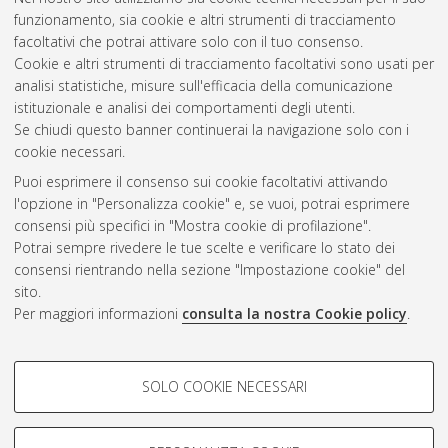
funzionamento, sia cookie e altri strumenti di tracciamento
facoltativi che potrai attivare solo con il tuo consenso.
Cookie e altri strumenti di tracciamento facoltativi sono usati per
analisi statistiche, misure sull'efficacia della comunicazione
Gestione del documento:
istituzionale e analisi dei comportamenti degli utenti.
Se chiudi questo banner continuerai la navigazione solo con i
cookie necessari.
Puoi esprimere il consenso sui cookie facoltativi attivando
Atom
l'opzione in "Personalizza cookie" e, se vuoi, potrai esprimere
Rss 1.0
consensi più specifici in "Mostra cookie di profilazione".
Potrai sempre rivedere le tue scelte e verificare lo stato dei
Rss 2.0
consensi rientrando nella sezione "Impostazione cookie" del
sito.
Per maggiori informazioni
consulta la nostra Cookie policy
.
AMS Laurea
Servizio implementato e gestito da
AlmaDL
Impostazioni Cookie
COOKIE DI PROFILAZIONE -
SOLO COOKIE NECESSARI
Informativa sulla privacy
FACOLTATIVI
Condizioni d’uso del sito
Si tratta di cookie utilizzati per analizzare le caratteristiche della