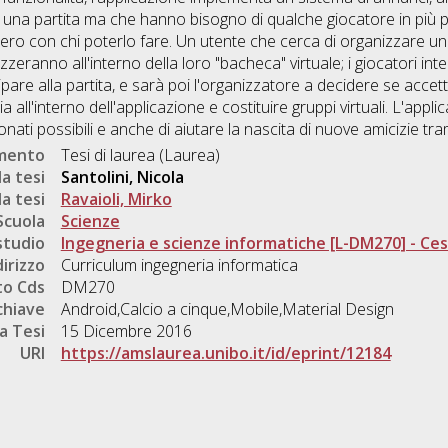
una partita ma che hanno bisogno di qualche giocatore in più per
ero con chi poterlo fare. Un utente che cerca di organizzare un
alizzeranno all'interno della loro "bacheca" virtuale; i giocatori int
are alla partita, e sarà poi l'organizzatore a decidere se accet
a all'interno dell'applicazione e costituire gruppi virtuali. L'appl
nati possibili e anche di aiutare la nascita di nuove amicizie tra
umento
Tesi di laurea (Laurea)
a tesi
Santolini, Nicola
a tesi
Ravaioli, Mirko
Scuola
Scienze
studio
Ingegneria e scienze informatiche [L-DM270] - Ce
dirizzo
Curriculum ingegneria informatica
o Cds
DM270
chiave
Android,Calcio a cinque,Mobile,Material Design
a Tesi
15 Dicembre 2016
URI
https://amslaurea.unibo.it/id/eprint/12184