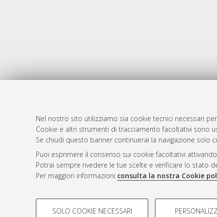
Nel nostro sito utilizziamo sia cookie tecnici necessari per
Cookie e altri strumenti di tracciamento facoltativi sono us
AMS Laure
Atom
Se chiudi questo banner continuerai la navigazione solo c
Servizio i
Rss 1.0
Puoi esprimere il consenso sui cookie facoltativi attivando
Impostazio
Potrai sempre rivedere le tue scelte e verificare lo stato 
Rss 2.0
Informativa
Per maggiori informazioni
consulta la nostra Cookie pol
Condizioni 
COOKIE DI PROFILAZIONE - FACOLTATIVI
SOLO COOKIE NECESSARI
PERSONALIZZ