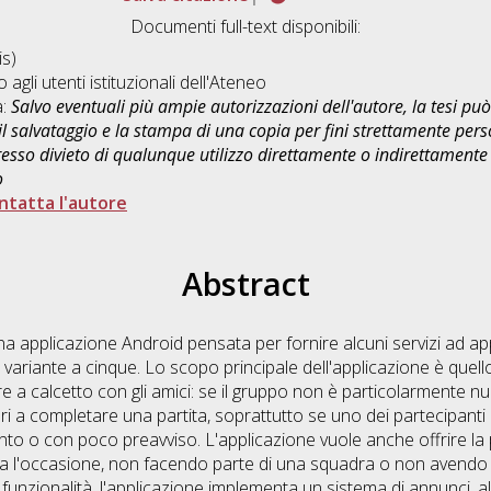
Documenti full-text disponibili:
s)
o agli utenti istituzionali dell'Ateneo
a:
Salvo eventuali più ampie autorizzazioni dell'autore, la tesi p
il salvataggio e la stampa di una copia per fini strettamente person
sso divieto di qualunque utilizzo direttamente o indirettamente 
o
ntatta l'autore
Abstract
una applicazione Android pensata per fornire alcuni servizi ad ap
ua variante a cinque. Lo scopo principale dell'applicazione è quel
re a calcetto con gli amici: se il gruppo non è particolarmente n
ri a completare una partita, soprattutto se uno dei partecipanti a
to o con poco preavviso. L'applicazione vuole anche offrire la p
a l'occasione, non facendo parte di una squadra o non avendo mol
 funzionalità, l'applicazione implementa un sistema di annunci, a