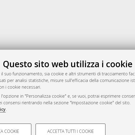
Gestione del documento:
Questo sito web utilizza i cookie
 il suo funzionamento, sia cookie e altri strumenti di tracciamento faco
ati per analisi statistiche, misure sull'efficacia della comunicazione is
a
on i cookie necessari.
mplementato e gestito da
AlmaDL
 l'opzione in "Personalizza cookie" e, se vuoi, potrai esprimere consens
ni Cookie
dei consensi rientrando nella sezione "Impostazione cookie" del sito.
 sulla privacy
icy
.
d’uso del sito
COOKIE TECNICI - NECES
A COOKIE
ACCETTA TUTTI I COOKIE