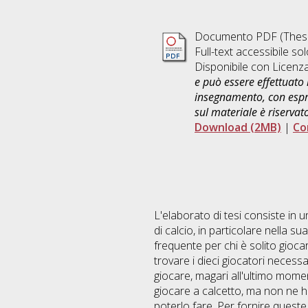
Documento PDF (Thesi
Full-text accessibile sol
Disponibile con Licenz
e può essere effettuato 
insegnamento, con espre
sul materiale è riservat
Download (2MB)
|
Co
L'elaborato di tesi consiste in 
di calcio, in particolare nella s
frequente per chi è solito gioca
trovare i dieci giocatori necessa
giocare, magari all'ultimo momen
giocare a calcetto, ma non ne h
poterlo fare. Per fornire queste