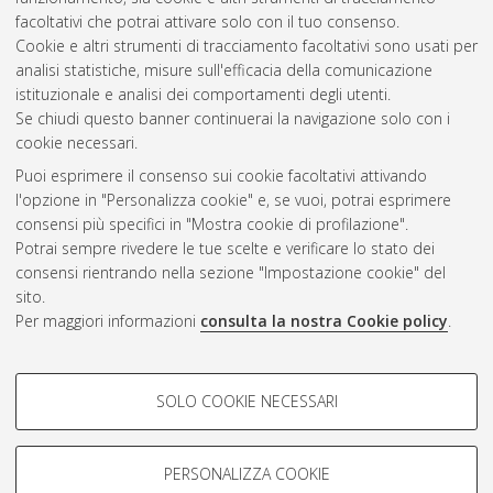
facoltativi che potrai attivare solo con il tuo consenso.
Cookie e altri strumenti di tracciamento facoltativi sono usati per
analisi statistiche, misure sull'efficacia della comunicazione
Gestione del documento:
istituzionale e analisi dei comportamenti degli utenti.
Se chiudi questo banner continuerai la navigazione solo con i
cookie necessari.
Puoi esprimere il consenso sui cookie facoltativi attivando
Atom
l'opzione in "Personalizza cookie" e, se vuoi, potrai esprimere
Rss 1.0
consensi più specifici in "Mostra cookie di profilazione".
Potrai sempre rivedere le tue scelte e verificare lo stato dei
Rss 2.0
consensi rientrando nella sezione "Impostazione cookie" del
sito.
Per maggiori informazioni
consulta la nostra Cookie policy
.
AMS Laurea
Servizio implementato e gestito da
AlmaDL
Impostazioni Cookie
COOKIE DI PROFILAZIONE -
SOLO COOKIE NECESSARI
Informativa sulla privacy
FACOLTATIVI
Condizioni d’uso del sito
Si tratta di cookie utilizzati per analizzare le caratteristiche della
navigazione degli utenti, creare profili in base al loro comportamento
PERSONALIZZA COOKIE
sul sito, per analisi di marketing.