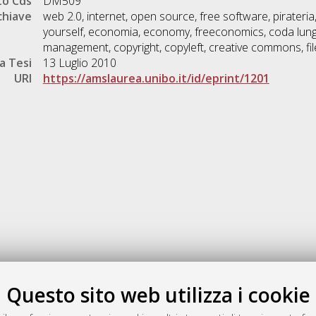
o Cds
DM509
chiave
web 2.0, internet, open source, free software, pirateria,
yourself, economia, economy, freeconomics, coda lunga,
management, copyright, copyleft, creative commons, fil
a Tesi
13 Luglio 2010
URI
https://amslaurea.unibo.it/id/eprint/1201
Gestione del documento:
Questo sito web utilizza i cookie