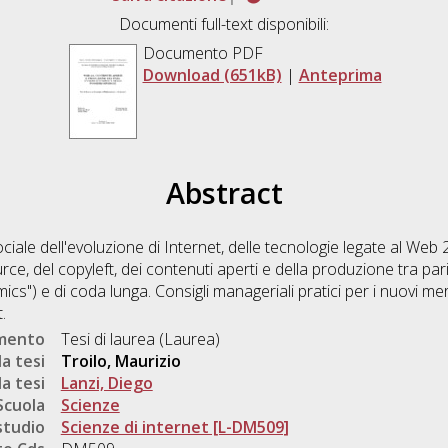
Documenti full-text disponibili:
Documento PDF
Download (651kB)
|
Anteprima
Abstract
iale dell'evoluzione di Internet, delle tecnologie legate al Web 2
ce, del copyleft, dei contenuti aperti e della produzione tra pari
s") e di coda lunga. Consigli manageriali pratici per i nuovi merca
.
umento
Tesi di laurea (Laurea)
a tesi
Troilo, Maurizio
a tesi
Lanzi, Diego
Scuola
Scienze
studio
Scienze di internet [L-DM509]