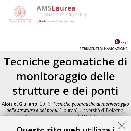
Login
STRUMENTI DI NAVIGAZIONE
Tecniche geomatiche di
monitoraggio delle
strutture e dei ponti
Aloisio, Giuliano
(2016)
Tecniche geomatiche di monitoraggio
delle strutture e dei ponti.
[Laurea], Università di Bologna,
Corso di Studio in
Ingegneria civile [L-DM270]
, Documento
full-text non disponibile
Questo sito web utilizza i
Salva citazione
Condividi