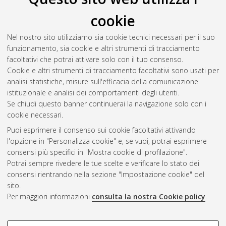
Il full-text non è disponibile per scelta dell'autore. (
Contatta
cookie
l'autore
)
Abstract
Nel nostro sito utilizziamo sia cookie tecnici necessari per il suo
funzionamento, sia cookie e altri strumenti di tracciamento
facoltativi che potrai attivare solo con il tuo consenso.
Altri metadati
Cookie e altri strumenti di tracciamento facoltativi sono usati per
analisi statistiche, misure sull'efficacia della comunicazione
Gestione del documento:
istituzionale e analisi dei comportamenti degli utenti.
Se chiudi questo banner continuerai la navigazione solo con i
cookie necessari.
Puoi esprimere il consenso sui cookie facoltativi attivando
Atom
l'opzione in "Personalizza cookie" e, se vuoi, potrai esprimere
Rss 1.0
consensi più specifici in "Mostra cookie di profilazione".
Potrai sempre rivedere le tue scelte e verificare lo stato dei
Rss 2.0
consensi rientrando nella sezione "Impostazione cookie" del
sito.
Per maggiori informazioni
consulta la nostra Cookie policy
.
AMS Laurea
Servizio implementato e gestito da
AlmaDL
Impostazioni Cookie
COOKIE DI PROFILAZIONE -