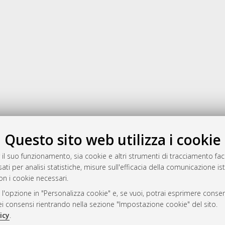
Gestione del documento:
Questo sito web utilizza i cookie
 il suo funzionamento, sia cookie e altri strumenti di tracciamento faco
ati per analisi statistiche, misure sull'efficacia della comunicazione is
a
on i cookie necessari.
mplementato e gestito da
AlmaDL
 l'opzione in "Personalizza cookie" e, se vuoi, potrai esprimere consens
ni Cookie
dei consensi rientrando nella sezione "Impostazione cookie" del sito.
 sulla privacy
icy
.
d’uso del sito