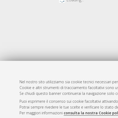
Nel nostro sito utilizziamo sia cookie tecnici necessari per
Cookie e altri strumenti di tracciamento facoltativi sono us
AMS Laure
Atom
Se chiudi questo banner continuerai la navigazione solo c
Servizio i
Rss 1.0
Puoi esprimere il consenso sui cookie facoltativi attivando
Impostazio
Potrai sempre rivedere le tue scelte e verificare lo stato 
Rss 2.0
Informativa
Per maggiori informazioni
consulta la nostra Cookie pol
Condizioni 