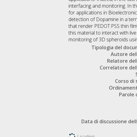
interfacing and monitoring. In
for applications in Bioelectroni
detection of Dopamine in a tern
that render PEDOT:PSS thin film
this material to interact with li
monitoring of 3D spheroids us
Tipologia del doc
Autore dell
Relatore dell
Correlatore dell
Corso di 
Ordinament
Parole 
Data di discussione dell
Loading...