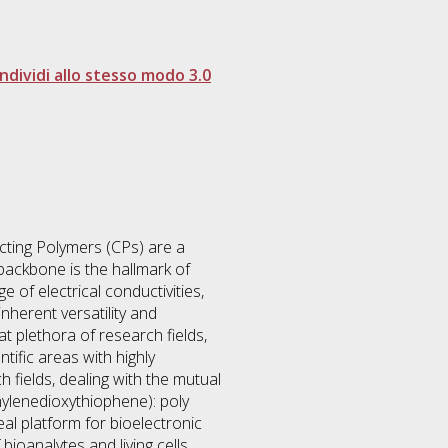
dividi allo stesso modo 3.0
cting Polymers (CPs) are a
backbone is the hallmark of
 of electrical conductivities,
inherent versatility and
t plethora of research fields,
ific areas with highly
fields, dealing with the mutual
hylenedioxythiophene): poly
al platform for bioelectronic
bioanalytes and living cells