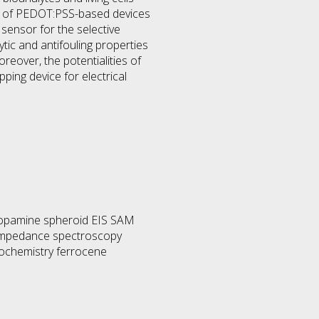
ds of PEDOT:PSS-based devices
 sensor for the selective
tic and antifouling properties
reover, the potentialities of
pping device for electrical
Dopamine spheroid EIS SAM
 impedance spectroscopy
trochemistry ferrocene