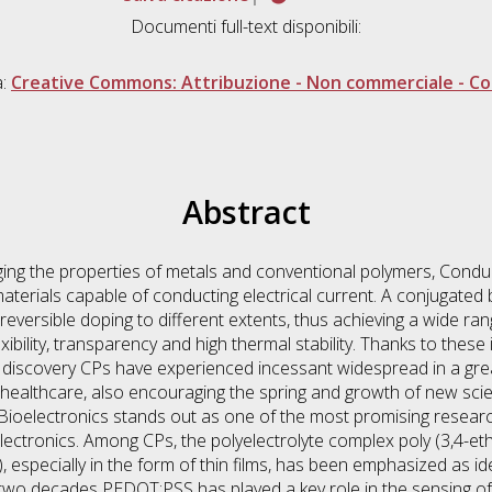
Documenti full-text disponibili:
a:
Creative Commons: Attribuzione - Non commerciale - Con
Abstract
rging the properties of metals and conventional polymers, Condu
terials capable of conducting electrical current. A conjugated 
eversible doping to different extents, thus achieving a wide range
ibility, transparency and high thermal stability. Thanks to these 
ir discovery CPs have experienced incessant widespread in a grea
healthcare, also encouraging the spring and growth of new scient
ioelectronics stands out as one of the most promising research 
lectronics. Among CPs, the polyelectrolyte complex poly (3,4-et
especially in the form of thin films, has been emphasized as ide
t two decades PEDOT:PSS has played a key role in the sensing of 