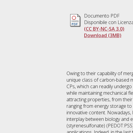
Documento PDF
Disponibile con Licenz
(CC BY-NC-SA 3.0)
Download (3MB)
Owing to their capability of me
unique class of carbon-based ma
CPs, which can readily undergo r
while maintaining mechanical flex
attracting properties, from the
ranging from energy storage to 
innovative content. Nowadays, B
interplay between biology and e
(styrenesulfonate) (PEDOT:PSS), 
applications. Indeed, in the las