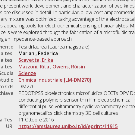
 the present work, development and characterization of two kin
cs are discussed in detail. In particular, a low-cost amperometric
ary mixture was optimized, taking advantage of the electrocataly
s appealing tools for electrochemical sensing of bioanalytes. Mo
ve cells were explored through the fabrication of a microfluidic tra
ing an impedance-based approach.
umento
Tesi di laurea (Laurea magistrale)
a tesi
Mariani, Federica
a tesi
Scavetta, Erika
a tesi
Mazzoni, Rita
;
Owens, Róisín
Scuola
Scienze
studio
Chimica industriale [LM-DM270]
o Cds
DM270
chiave
PEDOT:PSS bioelectronics microfluidics OECTs DPV 
conducting polymers sensor thin film electrochemical
differential pulse voltammetry cyclic voltammetry elec
organometallics click chemistry 3D cell cultures
a Tesi
11 Ottobre 2016
URI
https://amslaurea.unibo.it/id/eprint/11915