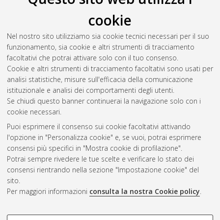
Il full-text non è disponibile per scelta dell'autore. (
Contatta
cookie
l'autore
)
Abstract
Nel nostro sito utilizziamo sia cookie tecnici necessari per il suo
funzionamento, sia cookie e altri strumenti di tracciamento
facoltativi che potrai attivare solo con il tuo consenso.
Altri metadati
Cookie e altri strumenti di tracciamento facoltativi sono usati per
analisi statistiche, misure sull'efficacia della comunicazione
Gestione del documento:
istituzionale e analisi dei comportamenti degli utenti.
Se chiudi questo banner continuerai la navigazione solo con i
cookie necessari.
Puoi esprimere il consenso sui cookie facoltativi attivando
Atom
l'opzione in "Personalizza cookie" e, se vuoi, potrai esprimere
Rss 1.0
consensi più specifici in "Mostra cookie di profilazione".
Potrai sempre rivedere le tue scelte e verificare lo stato dei
Rss 2.0
consensi rientrando nella sezione "Impostazione cookie" del
sito.
Per maggiori informazioni
consulta la nostra Cookie policy
.
AMS Laurea
Servizio implementato e gestito da
AlmaDL
Impostazioni Cookie
COOKIE DI PROFILAZIONE -