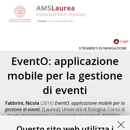
Login
STRUMENTI DI NAVIGAZIONE
EventO: applicazione
mobile per la gestione
di eventi
Fabbrini, Nicola
(2016)
EventO: applicazione mobile per la
gestione di eventi.
[Laurea], Università di Bologna, Corso di
Studio in
Ingegneria e scienze informatiche [L-DM270] -
Cesena
, Documento full-text non disponibile
Questo sito web utilizza i
Salva citazione
Condividi