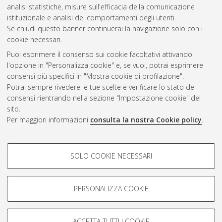
analisi statistiche, misure sull'efficacia della comunicazione
Gestione del documento:
istituzionale e analisi dei comportamenti degli utenti.
Se chiudi questo banner continuerai la navigazione solo con i
cookie necessari.
Puoi esprimere il consenso sui cookie facoltativi attivando
Atom
l'opzione in "Personalizza cookie" e, se vuoi, potrai esprimere
Rss 1.0
consensi più specifici in "Mostra cookie di profilazione".
Potrai sempre rivedere le tue scelte e verificare lo stato dei
Rss 2.0
consensi rientrando nella sezione "Impostazione cookie" del
sito.
Per maggiori informazioni
consulta la nostra Cookie policy
.
AMS Laurea
Servizio implementato e gestito da
AlmaDL
Impostazioni Cookie
COOKIE DI PROFILAZIONE -
SOLO COOKIE NECESSARI
Informativa sulla privacy
FACOLTATIVI
Condizioni d’uso del sito
Si tratta di cookie utilizzati per analizzare le caratteristiche della
navigazione degli utenti, creare profili in base al loro comportamento
PERSONALIZZA COOKIE
sul sito, per analisi di marketing.
Mostra cookie di profilazione
ACCETTA TUTTI I COOKIE