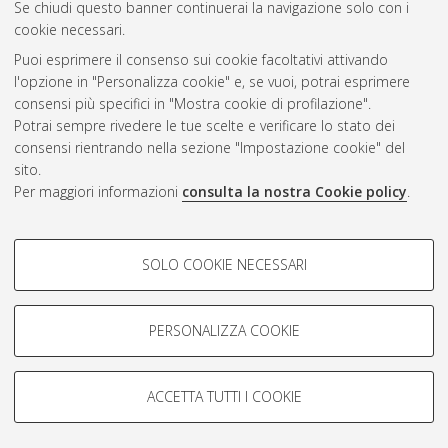
Se chiudi questo banner continuerai la navigazione solo con i
cookie necessari.
Puoi esprimere il consenso sui cookie facoltativi attivando
Atom
l'opzione in "Personalizza cookie" e, se vuoi, potrai esprimere
Rss 1.0
consensi più specifici in "Mostra cookie di profilazione".
Potrai sempre rivedere le tue scelte e verificare lo stato dei
Rss 2.0
consensi rientrando nella sezione "Impostazione cookie" del
sito.
Per maggiori informazioni
consulta la nostra Cookie policy
.
AMS Laurea
Servizio implementato e gestito da
AlmaDL
Impostazioni Cookie
COOKIE DI PROFILAZIONE -
SOLO COOKIE NECESSARI
Informativa sulla privacy
FACOLTATIVI
Condizioni d’uso del sito
Si tratta di cookie utilizzati per analizzare le caratteristiche della
navigazione degli utenti, creare profili in base al loro comportamento
PERSONALIZZA COOKIE
sul sito, per analisi di marketing.
Mostra cookie di profilazione
ACCETTA TUTTI I COOKIE
Google/Youtube Video
© ALMA MATER STUDIORUM - Università di Bologna, 2007-2026.
COOKIE TECNICI - NECESSARI
Facebook