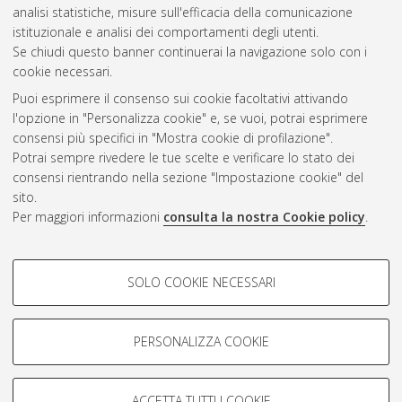
analisi statistiche, misure sull'efficacia della comunicazione
Gestione del documento:
istituzionale e analisi dei comportamenti degli utenti.
Se chiudi questo banner continuerai la navigazione solo con i
cookie necessari.
Puoi esprimere il consenso sui cookie facoltativi attivando
Atom
l'opzione in "Personalizza cookie" e, se vuoi, potrai esprimere
Rss 1.0
consensi più specifici in "Mostra cookie di profilazione".
Potrai sempre rivedere le tue scelte e verificare lo stato dei
Rss 2.0
consensi rientrando nella sezione "Impostazione cookie" del
sito.
Per maggiori informazioni
consulta la nostra Cookie policy
.
AMS Laurea
Servizio implementato e gestito da
AlmaDL
Impostazioni Cookie
COOKIE DI PROFILAZIONE -
SOLO COOKIE NECESSARI
Informativa sulla privacy
FACOLTATIVI
Condizioni d’uso del sito
Si tratta di cookie utilizzati per analizzare le caratteristiche della
navigazione degli utenti, creare profili in base al loro comportamento
PERSONALIZZA COOKIE
sul sito, per analisi di marketing.
Mostra cookie di profilazione
ACCETTA TUTTI I COOKIE