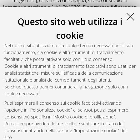
magistrale], Università di Bologna, Corso di Studio in
Ingegneria gestionale [LM-DM270]
, Documento full-text non
disponibile
Questo sito web utilizza i
Salva citazione
Condividi
Il full-text non è disponibile per scelta dell'autore. (
Contatta
cookie
l'autore
)
Abstract
Nel nostro sito utilizziamo sia cookie tecnici necessari per il suo
funzionamento, sia cookie e altri strumenti di tracciamento
facoltativi che potrai attivare solo con il tuo consenso.
Altri metadati
Cookie e altri strumenti di tracciamento facoltativi sono usati per
analisi statistiche, misure sull'efficacia della comunicazione
Gestione del documento:
istituzionale e analisi dei comportamenti degli utenti.
Se chiudi questo banner continuerai la navigazione solo con i
cookie necessari.
Puoi esprimere il consenso sui cookie facoltativi attivando
Atom
l'opzione in "Personalizza cookie" e, se vuoi, potrai esprimere
Rss 1.0
consensi più specifici in "Mostra cookie di profilazione".
Potrai sempre rivedere le tue scelte e verificare lo stato dei
Rss 2.0
consensi rientrando nella sezione "Impostazione cookie" del
sito.