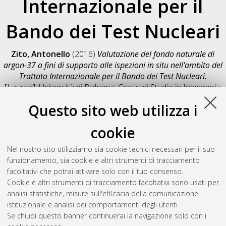
Internazionale per il
Bando dei Test Nucleari
Zito, Antonello
(2016)
Valutazione del fondo naturale di
argon-37 a fini di supporto alle ispezioni in situ nell'ambito del
Trattato Internazionale per il Bando dei Test Nucleari.
[Laurea], Università di Bologna, Corso di Studio in
Ingegneria
energetica [L-DM270]
, Documento full-text non disponibile
Questo sito web utilizza i
Salva citazione
Condividi
Il full-text non è disponibile per scelta dell'autore. (
Contatta
cookie
l'autore
)
Abstract
Nel nostro sito utilizziamo sia cookie tecnici necessari per il suo
funzionamento, sia cookie e altri strumenti di tracciamento
facoltativi che potrai attivare solo con il tuo consenso.
Altri metadati
Cookie e altri strumenti di tracciamento facoltativi sono usati per
analisi statistiche, misure sull'efficacia della comunicazione
Gestione del documento:
istituzionale e analisi dei comportamenti degli utenti.
Se chiudi questo banner continuerai la navigazione solo con i