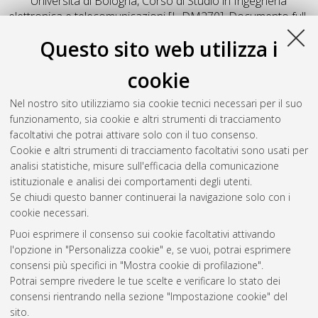
Università di Bologna, Corso di Studio in
Ingegneria
elettronica e telecomunicazioni [L-DM270]
, Documento full-
text non disponibile
Questo sito web utilizza i
Salva citazione
Condividi
Il full-text non è disponibile per scelta dell'autore. (
Contatta
cookie
l'autore
)
Abstract
Nel nostro sito utilizziamo sia cookie tecnici necessari per il suo
funzionamento, sia cookie e altri strumenti di tracciamento
facoltativi che potrai attivare solo con il tuo consenso.
Altri metadati
Cookie e altri strumenti di tracciamento facoltativi sono usati per
analisi statistiche, misure sull'efficacia della comunicazione
Gestione del documento:
istituzionale e analisi dei comportamenti degli utenti.
Se chiudi questo banner continuerai la navigazione solo con i
cookie necessari.
Puoi esprimere il consenso sui cookie facoltativi attivando
Atom
l'opzione in "Personalizza cookie" e, se vuoi, potrai esprimere
Rss 1.0
consensi più specifici in "Mostra cookie di profilazione".
Potrai sempre rivedere le tue scelte e verificare lo stato dei
Rss 2.0
consensi rientrando nella sezione "Impostazione cookie" del
sito.