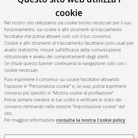
Il full-text non è disponibile per scelta dell'autore. (
Contatta
cookie
l'autore
)
Abstract
Nel nostro sito utilizziamo sia cookie tecnici necessari per il suo
funzionamento, sia cookie e altri strumenti di tracciamento
facoltativi che potrai attivare solo con il tuo consenso.
Altri metadati
Cookie e altri strumenti di tracciamento facoltativi sono usati per
analisi statistiche, misure sull'efficacia della comunicazione
Gestione del documento:
istituzionale e analisi dei comportamenti degli utenti.
Se chiudi questo banner continuerai la navigazione solo con i
cookie necessari.
Puoi esprimere il consenso sui cookie facoltativi attivando
Atom
l'opzione in "Personalizza cookie" e, se vuoi, potrai esprimere
Rss 1.0
consensi più specifici in "Mostra cookie di profilazione".
Potrai sempre rivedere le tue scelte e verificare lo stato dei
Rss 2.0
consensi rientrando nella sezione "Impostazione cookie" del
sito.
Per maggiori informazioni
consulta la nostra Cookie policy
.
AMS Laurea
Servizio implementato e gestito da
AlmaDL
Impostazioni Cookie
COOKIE DI PROFILAZIONE -