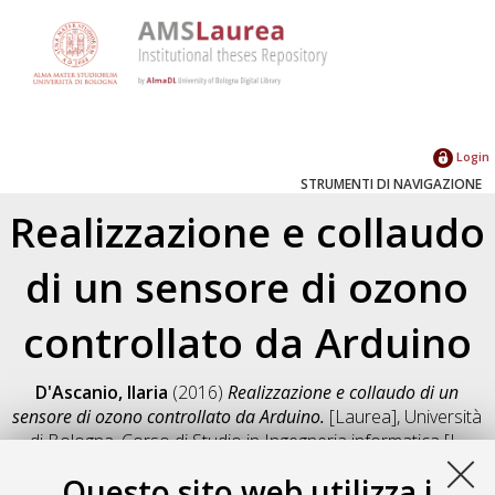
Login
STRUMENTI DI NAVIGAZIONE
Realizzazione e collaudo
di un sensore di ozono
controllato da Arduino
D'Ascanio, Ilaria
(2016)
Realizzazione e collaudo di un
sensore di ozono controllato da Arduino.
[Laurea], Università
di Bologna, Corso di Studio in
Ingegneria informatica [L-
DM270]
, Documento full-text non disponibile
Questo sito web utilizza i
Salva citazione
Condividi