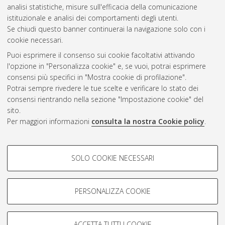
analisi statistiche, misure sull'efficacia della comunicazione
Gestione del documento:
istituzionale e analisi dei comportamenti degli utenti.
Se chiudi questo banner continuerai la navigazione solo con i
cookie necessari.
Puoi esprimere il consenso sui cookie facoltativi attivando
Atom
l'opzione in "Personalizza cookie" e, se vuoi, potrai esprimere
Rss 1.0
consensi più specifici in "Mostra cookie di profilazione".
Potrai sempre rivedere le tue scelte e verificare lo stato dei
Rss 2.0
consensi rientrando nella sezione "Impostazione cookie" del
sito.
Per maggiori informazioni
consulta la nostra Cookie policy
.
AMS Laurea
Servizio implementato e gestito da
AlmaDL
Impostazioni Cookie
COOKIE DI PROFILAZIONE -
SOLO COOKIE NECESSARI
Informativa sulla privacy
FACOLTATIVI
Condizioni d’uso del sito
Si tratta di cookie utilizzati per analizzare le caratteristiche della
navigazione degli utenti, creare profili in base al loro comportamento
PERSONALIZZA COOKIE
sul sito, per analisi di marketing.
Mostra cookie di profilazione
ACCETTA TUTTI I COOKIE