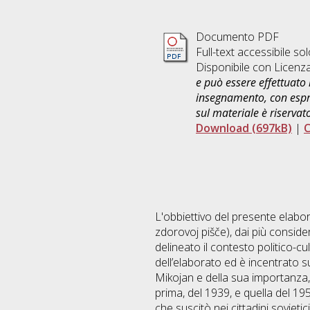
Documento PDF
Full-text accessibile sol
Disponibile con Licenz
e può essere effettuato 
insegnamento, con espre
sul materiale è riservat
Download (697kB)
|
C
L'obbiettivo del presente elabor
zdorovoj pišče), dai più considera
delineato il contesto politico-cul
dell’elaborato ed è incentrato 
Mikojan e della sua importanza, s
prima, del 1939, e quella del 1952
che suscitò nei cittadini sovietic