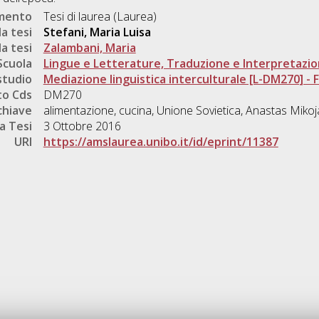
umento
Tesi di laurea (Laurea)
a tesi
Stefani, Maria Luisa
a tesi
Zalambani, Maria
Scuola
Lingue e Letterature, Traduzione e Interpretazi
studio
Mediazione linguistica interculturale [L-DM270] - Fo
o Cds
DM270
chiave
alimentazione, cucina, Unione Sovietica, Anastas Mikoj
a Tesi
3 Ottobre 2016
URI
https://amslaurea.unibo.it/id/eprint/11387