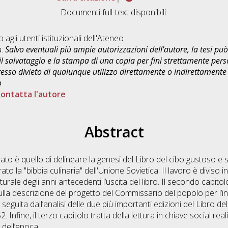
Documenti full-text disponibili:
o agli utenti istituzionali dell'Ateneo
a:
Salvo eventuali più ampie autorizzazioni dell'autore, la tesi p
il salvataggio e la stampa di una copia per fini strettamente person
sso divieto di qualunque utilizzo direttamente o indirettamente 
o
ontatta l'autore
Abstract
ato è quello di delineare la genesi del Libro del cibo gustoso e s
to la "bibbia culinaria" dell'Unione Sovietica. Il lavoro è diviso i
turale degli anni antecedenti l’uscita del libro. Il secondo capitol
sulla descrizione del progetto del Commissario del popolo per l’
eguita dall’analisi delle due più importanti edizioni del Libro de
. Infine, il terzo capitolo tratta della lettura in chiave social real
i dell’epoca.