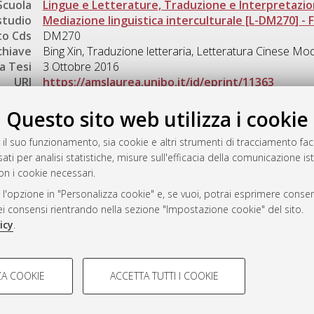
Scuola
Lingue e Letterature, Traduzione e Interpretazi
studio
Mediazione linguistica interculturale [L-DM270] - Fo
o Cds
DM270
chiave
Bing Xin, Traduzione letteraria, Letteratura Cinese Mo
a Tesi
3 Ottobre 2016
URI
https://amslaurea.unibo.it/id/eprint/11363
Gestione del documento:
Questo sito web utilizza i cookie
 il suo funzionamento, sia cookie e altri strumenti di tracciamento faco
ati per analisi statistiche, misure sull'efficacia della comunicazione is
a
on i cookie necessari.
mplementato e gestito da
AlmaDL
 l'opzione in "Personalizza cookie" e, se vuoi, potrai esprimere consens
ni Cookie
dei consensi rientrando nella sezione "Impostazione cookie" del sito.
 sulla privacy
icy
.
d’uso del sito
COOKIE TECNICI - NECES
A COOKIE
ACCETTA TUTTI I COOKIE
lla navigazione degli utenti, creare
Si tratta di cookie tecnici utilizzati
i Bologna, 2007-2026.
eting.
salvare le preferenze di navigazion
del sito riducendo i tempi di caric