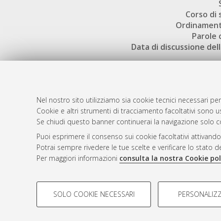
Corso di 
Ordinament
Parole 
Data di discussione dell
Nel nostro sito utilizziamo sia cookie tecnici necessari per
Cookie e altri strumenti di tracciamento facoltativi sono us
AMS Laure
Atom
Se chiudi questo banner continuerai la navigazione solo c
Servizio i
Rss 1.0
Puoi esprimere il consenso sui cookie facoltativi attivando
Impostazio
Potrai sempre rivedere le tue scelte e verificare lo stato 
Rss 2.0
Informativa
Per maggiori informazioni
consulta la nostra Cookie pol
Condizioni 
COOKIE DI PROFILAZIONE - FACOLTATIVI
SOLO COOKIE NECESSARI
PERSONALIZZ
Si tratta di cookie utilizzati per analizzare le caratteristiche de
© ALMA MATER STUDIORUM - Università d
profili in base al loro comportamento sul sito, per analisi di mark