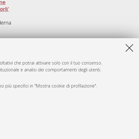
one
rli'
derna
ltativi che potrai attivare solo con il tuo consenso.
tituzionale e analisi dei comportamenti degli utenti.
i più specifici in "Mostra cookie di profilazione".
SARI
, a titolo esemplificativo, per il corretto funzionamento del sito,
e, per il bilanciamento del carico, ottimizzare le prestazioni
amento delle pagine e per gestire l’autenticazione ai servizi