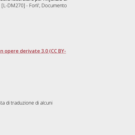
e [L-DM270] - Forli'
, Documento
 opere derivate 3.0 (CC BY-
ta di traduzione di alcuni