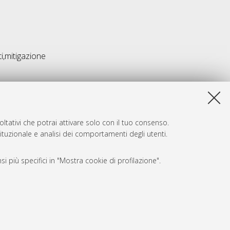
ti,mitigazione
ltativi che potrai attivare solo con il tuo consenso.
tituzionale e analisi dei comportamenti degli utenti.
i più specifici in "Mostra cookie di profilazione".
SARI
, a titolo esemplificativo, per il corretto funzionamento del sito,