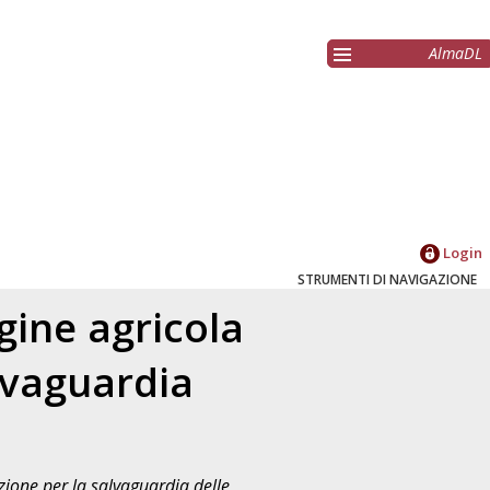
AlmaDL
Login
STRUMENTI DI NAVIGAZIONE
gine agricola
alvaguardia
azione per la salvaguardia delle