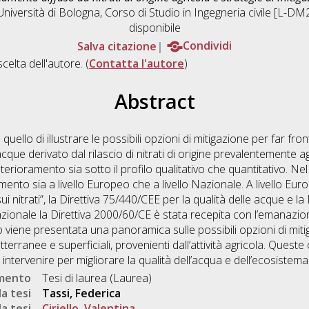
Università di Bologna, Corso di Studio in
Ingegneria civile [L-DM
disponibile
Salva citazione
Condividi
scelta dell'autore. (
Contatta l'autore
)
Abstract
ello di illustrare le possibili opzioni di mitigazione per far fro
cque derivato dal rilascio di nitrati di origine prevalentemente a
terioramento sia sotto il profilo qualitativo che quantitativo. N
imento sia a livello Europeo che a livello Nazionale. A livello Eu
ui nitrati”, la Direttiva 75/440/CEE per la qualità delle acque e l
azionale la Direttiva 2000/60/CE è stata recepita con l’emanazio
viene presentata una panoramica sulle possibili opzioni di mitig
otterranee e superficiali, provenienti dall’attività agricola. Ques
e intervenire per migliorare la qualità dell’acqua e dell’ecosistema
umento
Tesi di laurea (Laurea)
a tesi
Tassi, Federica
a tesi
Ciriello, Valentina