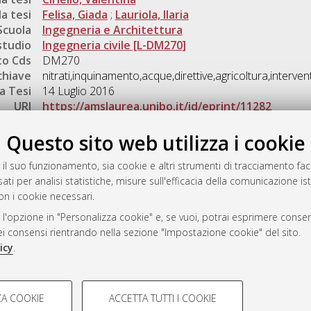
a tesi
Felisa, Giada
;
Lauriola, Ilaria
Scuola
Ingegneria e Architettura
studio
Ingegneria civile [L-DM270]
o Cds
DM270
chiave
nitrati,inquinamento,acque,direttive,agricoltura,interven
a Tesi
14 Luglio 2016
URI
https://amslaurea.unibo.it/id/eprint/11282
Gestione del documento:
Questo sito web utilizza i cookie
 il suo funzionamento, sia cookie e altri strumenti di tracciamento faco
ati per analisi statistiche, misure sull'efficacia della comunicazione is
a
on i cookie necessari.
mplementato e gestito da
AlmaDL
 l'opzione in "Personalizza cookie" e, se vuoi, potrai esprimere consens
ni Cookie
dei consensi rientrando nella sezione "Impostazione cookie" del sito.
 sulla privacy
icy
.
d’uso del sito
COOKIE TECNICI - NECES
A COOKIE
ACCETTA TUTTI I COOKIE
lla navigazione degli utenti, creare
Si tratta di cookie tecnici utilizzati