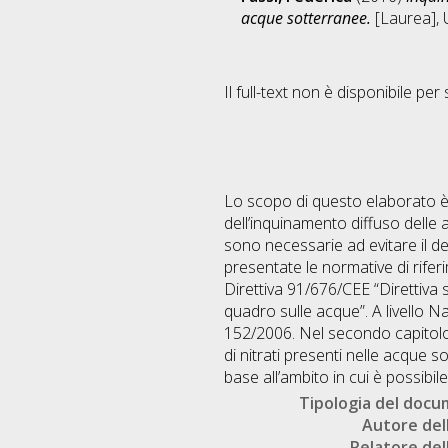
acque sotterranee.
[Laurea], 
Il full-text non è disponibile per 
Lo scopo di questo elaborato è qu
dell’inquinamento diffuso delle a
sono necessarie ad evitare il de
presentate le normative di rifer
Direttiva 91/676/CEE “Direttiva s
quadro sulle acque”. A livello N
152/2006. Nel secondo capitolo 
di nitrati presenti nelle acque s
base all’ambito in cui è possibil
Tipologia del doc
Autore dell
Relatore dell