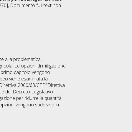
270]
, Documento full-text non
nte alla problematica
gricola. Le opzioni di mitigazione
el primo capitolo vengono
ropeo viene esaminata la
a Direttiva 2000/60/CEE “Direttiva
ne del Decreto Legislativo
azione per ridurre la quantità
te opzioni vengono suddivise in
.