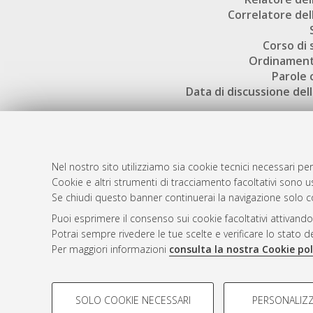
Correlatore dell
Corso di 
Ordinament
Parole 
Data di discussione dell
Nel nostro sito utilizziamo sia cookie tecnici necessari per
Cookie e altri strumenti di tracciamento facoltativi sono us
AMS Laure
Atom
Se chiudi questo banner continuerai la navigazione solo c
Servizio i
Rss 1.0
Puoi esprimere il consenso sui cookie facoltativi attivando
Impostazio
Potrai sempre rivedere le tue scelte e verificare lo stato 
Rss 2.0
Informativa
Per maggiori informazioni
consulta la nostra Cookie pol
Condizioni 
COOKIE DI PROFILAZIONE - FACOLTATIVI
SOLO COOKIE NECESSARI
PERSONALIZZ
Si tratta di cookie utilizzati per analizzare le caratteristiche de