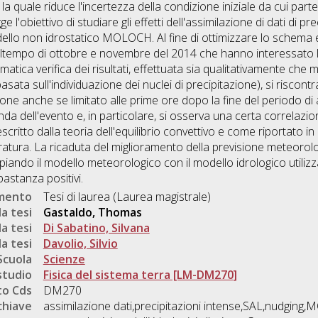
la quale riduce l'incertezza della condizione iniziale da cui parte 
ge l'obiettivo di studiare gli effetti dell'assimilazione di dati di 
llo non idrostatico MOLOCH. Al fine di ottimizzare lo schema e 
di maltempo di ottobre e novembre del 2014 che hanno interessato
tematica verifica dei risultati, effettuata sia qualitativamente c
L basata sull'individuazione dei nuclei di precipitazione), si risco
ione anche se limitato alle prime ore dopo la fine del periodo di 
a dell'evento e, in particolare, si osserva una certa correlazio
scritto dalla teoria dell'equilibrio convettivo e come riportato in
atura. La ricaduta del miglioramento della previsione meteorolo
ppiando il modello meteorologico con il modello idrologico utiliz
bastanza positivi.
umento
Tesi di laurea (Laurea magistrale)
a tesi
Gastaldo, Thomas
a tesi
Di Sabatino, Silvana
a tesi
Davolio, Silvio
Scuola
Scienze
studio
Fisica del sistema terra [LM-DM270]
o Cds
DM270
chiave
assimilazione dati,precipitazioni intense,SAL,nudging