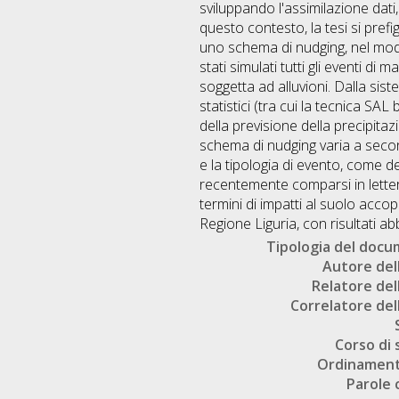
sviluppando l'assimilazione dati, 
questo contesto, la tesi si prefig
uno schema di nudging, nel mode
stati simulati tutti gli eventi 
soggetta ad alluvioni. Dalla sis
statistici (tra cui la tecnica SA
della previsione della precipitaz
schema di nudging varia a second
e la tipologia di evento, come de
recentemente comparsi in letter
termini di impatti al suolo acco
Regione Liguria, con risultati ab
Tipologia del doc
Autore dell
Relatore dell
Correlatore dell
Corso di 
Ordinament
Parole 