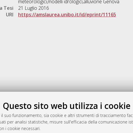
meteorologici,modelli idrologici,alluvione Genova
a Tesi
21 Luglio 2016
URI
https://amslaurea.unibo.it/id/eprint/11165
Gestione del documento:
Questo sito web utilizza i cookie
 il suo funzionamento, sia cookie e altri strumenti di tracciamento faco
ati per analisi statistiche, misure sull'efficacia della comunicazione is
a
on i cookie necessari.
mplementato e gestito da
AlmaDL