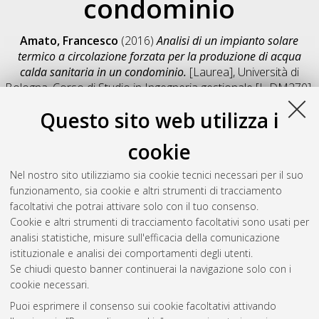
condominio
Amato, Francesco
(2016)
Analisi di un impianto solare
termico a circolazione forzata per la produzione di acqua
calda sanitaria in un condominio.
[Laurea], Università di
Bologna, Corso di Studio in
Ingegneria gestionale [L-DM270]
,
Documento full-text non disponibile
Questo sito web utilizza i
Salva citazione
Condividi
Il full-text non è disponibile per scelta dell'autore. (
Contatta
cookie
l'autore
)
Abstract
Nel nostro sito utilizziamo sia cookie tecnici necessari per il suo
funzionamento, sia cookie e altri strumenti di tracciamento
facoltativi che potrai attivare solo con il tuo consenso.
Altri metadati
Cookie e altri strumenti di tracciamento facoltativi sono usati per
analisi statistiche, misure sull'efficacia della comunicazione
Gestione del documento:
istituzionale e analisi dei comportamenti degli utenti.
Se chiudi questo banner continuerai la navigazione solo con i
cookie necessari.
Puoi esprimere il consenso sui cookie facoltativi attivando
Atom