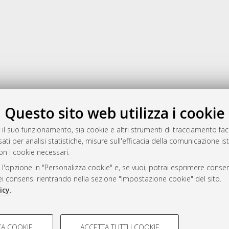
Gestione del documento:
Questo sito web utilizza i cookie
 il suo funzionamento, sia cookie e altri strumenti di tracciamento faco
ati per analisi statistiche, misure sull'efficacia della comunicazione is
a
on i cookie necessari.
mplementato e gestito da
AlmaDL
 l'opzione in "Personalizza cookie" e, se vuoi, potrai esprimere consens
ni Cookie
dei consensi rientrando nella sezione "Impostazione cookie" del sito.
 sulla privacy
icy
.
d’uso del sito
COOKIE TECNICI - NECES
A COOKIE
ACCETTA TUTTI I COOKIE