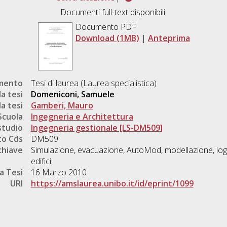
Documenti full-text disponibili:
Documento PDF
Download (1MB)
|
Anteprima
umento
Tesi di laurea (Laurea specialistica)
a tesi
Domeniconi, Samuele
a tesi
Gamberi, Mauro
Scuola
Ingegneria e Architettura
studio
Ingegneria gestionale [LS-DM509]
o Cds
DM509
chiave
Simulazione, evacuazione, AutoMod, modellazione, logi
edifici
a Tesi
16 Marzo 2010
URI
https://amslaurea.unibo.it/id/eprint/1099