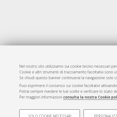
Nel nostro sito utilizziamo sia cookie tecnici necessari per
Cookie e altri strumenti di tracciamento facoltativi sono us
AMS Laure
Atom
Se chiudi questo banner continuerai la navigazione solo c
Servizio i
Rss 1.0
Puoi esprimere il consenso sui cookie facoltativi attivando
Impostazio
Potrai sempre rivedere le tue scelte e verificare lo stato 
Rss 2.0
Informativa
Per maggiori informazioni
consulta la nostra Cookie pol
Condizioni 
COOKIE DI PROFILAZIONE - FACOLTATIVI
SOLO COOKIE NECESSARI
PERSONALIZZ