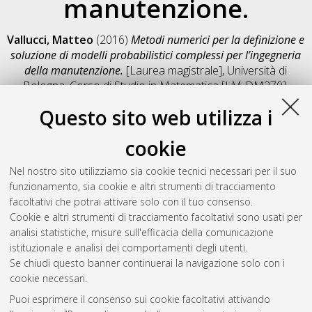
manutenzione.
Vallucci, Matteo
(2016)
Metodi numerici per la definizione e
soluzione di modelli probabilistici complessi per l’ingegneria
della manutenzione.
[Laurea magistrale], Università di
Bologna, Corso di Studio in
Matematica [LM-DM270]
,
Documento full-text non disponibile
Questo sito web utilizza i
Salva citazione
Condividi
Il full-text non è disponibile per scelta dell'autore. (
Contatta
cookie
l'autore
)
Abstract
Nel nostro sito utilizziamo sia cookie tecnici necessari per il suo
funzionamento, sia cookie e altri strumenti di tracciamento
facoltativi che potrai attivare solo con il tuo consenso.
Altri metadati
Cookie e altri strumenti di tracciamento facoltativi sono usati per
analisi statistiche, misure sull'efficacia della comunicazione
Gestione del documento:
istituzionale e analisi dei comportamenti degli utenti.
Se chiudi questo banner continuerai la navigazione solo con i
cookie necessari.
Puoi esprimere il consenso sui cookie facoltativi attivando
Atom