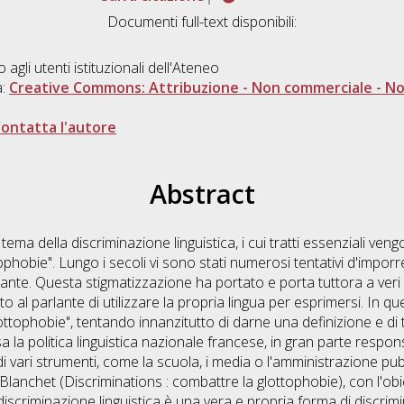
Documenti full-text disponibili:
o agli utenti istituzionali dell'Ateneo
a:
Creative Commons: Attribuzione - Non commerciale - Non
ontatta l'autore
Abstract
 tema della discriminazione linguistica, i cui tratti essenziali ven
ophobie". Lungo i secoli vi sono stati numerosi tentativi d'imporr
riante. Questa stigmatizzazione ha portato e porta tuttora a veri 
ito al parlante di utilizzare la propria lingua per esprimersi. In q
ttophobie", tentando innanzitutto di darne una definizione e di tr
la politica linguistica nazionale francese, in gran parte responsa
i vari strumenti, come la scuola, i media o l'amministrazione pubbl
pe Blanchet (Discriminations : combattre la glottophobie), con l'ob
discriminazione linguistica è una vera e propria forma di discrim