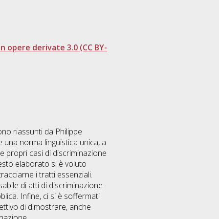
 opere derivate 3.0 (CC BY-
gono riassunti da Philippe
e una norma linguistica unica, a
e propri casi di discriminazione
uesto elaborato si è voluto
acciarne i tratti essenziali.
bile di atti di discriminazione
ica. Infine, ci si è soffermati
iettivo di dimostrare, anche
inazione.