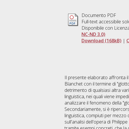
Documento PDF
Full-text accessibile sol
Disponibile con Licenz
NC-ND 3.0)
Download (168kB)
|
C
Il presente elaborato affronta il
Blanchet con il termine di "glott
detrimento di qualsiasi altra va
linguistica, nei quali viene imped
analizzare il fenomeno della "glo
Secondariamente, si è ripercorsa 
linguistica, compiuti per mezzo d
sull'analisi dell'opera di Philip
tramite esempi concreti, che la 