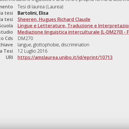
umento
Tesi di laurea (Laurea)
a tesi
Bartolini, Elisa
a tesi
Sheeren, Hugues Richard Claude
Scuola
Lingue e Letterature, Traduzione e Interpretazi
studio
Mediazione linguistica interculturale [L-DM270] - Fo
o Cds
DM270
chiave
langue, glottophobie, discrimination
a Tesi
12 Luglio 2016
URI
https://amslaurea.unibo.it/id/eprint/10713