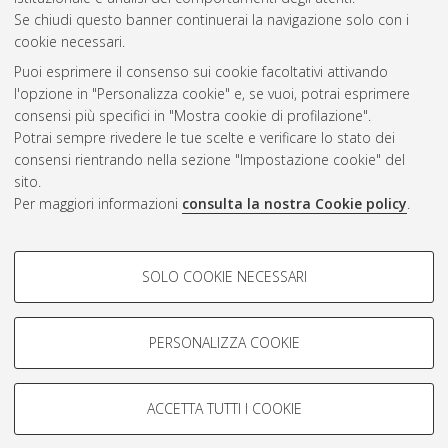
Se chiudi questo banner continuerai la navigazione solo con i
cookie necessari.
Puoi esprimere il consenso sui cookie facoltativi attivando
Atom
l'opzione in "Personalizza cookie" e, se vuoi, potrai esprimere
Rss 1.0
consensi più specifici in "Mostra cookie di profilazione".
Potrai sempre rivedere le tue scelte e verificare lo stato dei
Rss 2.0
consensi rientrando nella sezione "Impostazione cookie" del
sito.
Per maggiori informazioni
consulta la nostra Cookie policy
.
AMS Laurea
Servizio implementato e gestito da
AlmaDL
Impostazioni Cookie
COOKIE DI PROFILAZIONE -
SOLO COOKIE NECESSARI
Informativa sulla privacy
FACOLTATIVI
Condizioni d’uso del sito
Si tratta di cookie utilizzati per analizzare le caratteristiche della
navigazione degli utenti, creare profili in base al loro comportamento
PERSONALIZZA COOKIE
sul sito, per analisi di marketing.
Mostra cookie di profilazione
ACCETTA TUTTI I COOKIE
Google/Youtube Video
© ALMA MATER STUDIORUM - Università di Bologna, 2007-2026.
COOKIE TECNICI - NECESSARI