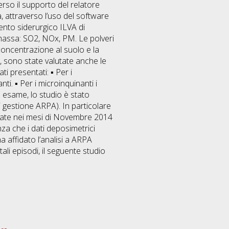
verso il supporto del relatore
, attraverso l’uso del software
ento siderurgico ILVA di
i massa: SO2, NOx, PM. Le polveri
concentrazione al suolo e la
e, sono state valutate anche le
i presentati: ▪ Per i
i. ▪ Per i microinquinanti i
n esame, lo studio è stato
i gestione ARPA). In particolare
levate nei mesi di Novembre 2014
anza che i dati deposimetrici
a affidato l’analisi a ARPA
li episodi, il seguente studio