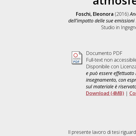
atmosfe
Foschi, Eleonora
(2016)
An
dell’impatto delle sue emissioni
Studio in
Ingegne
Documento PDF
Full-text non accessibil
Disponibile con Licenz
e può essere effettuato 
insegnamento, con espre
sul materiale è riservat
Download (4MB)
|
Co
Il presente lavoro di tesi rigua