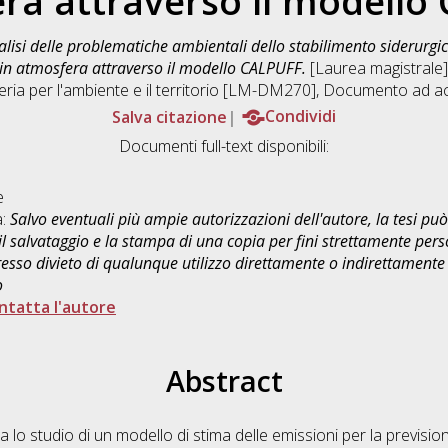
ra attraverso il modello
alisi delle problematiche ambientali dello stabilimento siderurgic
 in atmosfera attraverso il modello CALPUFF.
[Laurea magistrale],
ria per l'ambiente e il territorio [LM-DM270]
, Documento ad ac
Salva citazione
Condividi
Documenti full-text disponibili:
e
a:
Salvo eventuali più ampie autorizzazioni dell'autore, la tesi p
il salvataggio e la stampa di una copia per fini strettamente person
sso divieto di qualunque utilizzo direttamente o indirettamente 
o
ntatta l'autore
Abstract
rda lo studio di un modello di stima delle emissioni per la previs