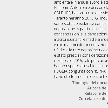
ambientale in aria. Il lavoro è s
Giacomo Antonioni e dei correlat
CALPUFF, ha trattato le emissio
Taranto nell’anno 2015. Gli inqui
sono state considerate completa
deposizione. A partire dai risult
concentrazioni e le deposizioni d
macroinquinanti le medie annue di
valori massimi di concentrazione
riferito alla rete deposimetrica
è stato preso in considerazione 
e Febbraio 2015, tale per cui, vi
hanno rispetto al rischio sanita
PUGLIA congiunta con l’ISPRA (ch
ha voluto fornire un resoconto
Tipologia del doc
Autore dell
Relatore dell
Correlatore dell