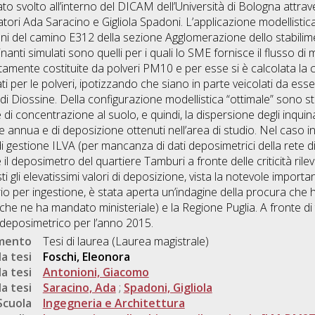
tato svolto all’interno del DICAM dell’Università di Bologna attra
ori Ada Saracino e Gigliola Spadoni. L’applicazione modellistica
ni del camino E312 della sezione Agglomerazione dello stabilim
nanti simulati sono quelli per i quali lo SME fornisce il flusso d
mente costituite da polveri PM10 e per esse si è calcolata la 
ati per le polveri, ipotizzando che siano in parte veicolati da ess
i Diossine. Della configurazione modellistica “ottimale” sono stat
 concentrazione al suolo, e quindi, la dispersione degli inquinant
 annua e di deposizione ottenuti nell’area di studio. Nel caso i
 di gestione ILVA (per mancanza di dati deposimetrici della rete d
il deposimetro del quartiere Tamburi a fronte delle criticità ri
sti gli elevatissimi valori di deposizione, vista la notevole import
rio per ingestione, è stata aperta un’indagine della procura che h
e ne ha mandato ministeriale) e la Regione Puglia. A fronte di ta
 deposimetrico per l’anno 2015.
umento
Tesi di laurea (Laurea magistrale)
a tesi
Foschi, Eleonora
a tesi
Antonioni, Giacomo
a tesi
Saracino, Ada
;
Spadoni, Gigliola
Scuola
Ingegneria e Architettura