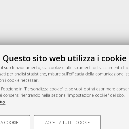
Gestione del documento:
Questo sito web utilizza i cookie
 il suo funzionamento, sia cookie e altri strumenti di tracciamento faco
ati per analisi statistiche, misure sull'efficacia della comunicazione is
a
on i cookie necessari.
mplementato e gestito da
AlmaDL
 l'opzione in "Personalizza cookie" e, se vuoi, potrai esprimere consens
ni Cookie
dei consensi rientrando nella sezione "Impostazione cookie" del sito.
 sulla privacy
icy
.
d’uso del sito
COOKIE TECNICI - NECES
A COOKIE
ACCETTA TUTTI I COOKIE
lla navigazione degli utenti, creare
Si tratta di cookie tecnici utilizzati
i Bologna, 2007-2026.