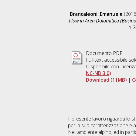
Brancaleoni, Emanuele
(201
Flow in Area Dolomitica (Bacino
in
G
Documento PDF
Full-text accessibile sol
Disponibile con Licenz
NC-ND 3.0)
Download (11MB)
|
C
Il presente lavoro riguarda lo 
per la sua caratterizzazione e an
Nell’ambiente alpino, ed in part