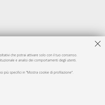
ltativi che potrai attivare solo con il tuo consenso.
tituzionale e analisi dei comportamenti degli utenti.
i più specifici in "Mostra cookie di profilazione".
SARI
, a titolo esemplificativo, per il corretto funzionamento del sito,