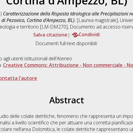
Cortina d’Ampezzo, BL)
6)
Caratterizzazione della Risposta Idrologica alle Precipitazioni 
 di Pezovico, Cortina d’Ampezzo, BL).
[Laurea magistrale], Univer
eologia e territorio [LM-DM270]
, Documento ad accesso riserv
Salva citazione
Condividi
Documenti full-text disponibili:
o agli utenti istituzionali dell'Ateneo
a:
Creative Commons: Attribuzione - Non commerciale - Non
ontatta l'autore
Abstract
studio delle colate detritiche, fenomeno che rappresenta un imp
alisi a livello scientifico che per attuare una corretta pianificazi
icolare nell’area Dolomitica, le colate detritiche rappresentano