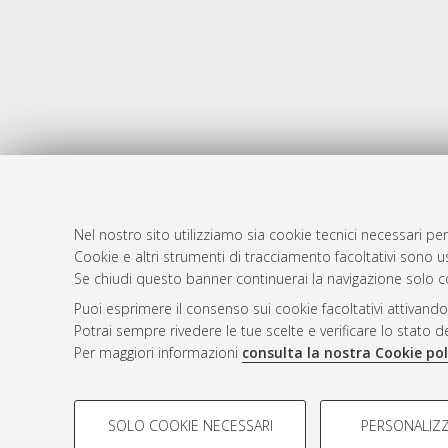
Nel nostro sito utilizziamo sia cookie tecnici necessari per
Cookie e altri strumenti di tracciamento facoltativi sono us
AMS Laure
Atom
Se chiudi questo banner continuerai la navigazione solo c
Servizio i
Rss 1.0
Puoi esprimere il consenso sui cookie facoltativi attivando
Impostazio
Potrai sempre rivedere le tue scelte e verificare lo stato 
Rss 2.0
Informativa
Per maggiori informazioni
consulta la nostra Cookie pol
Condizioni 
COOKIE DI PROFILAZIONE - FACOLTATIVI
SOLO COOKIE NECESSARI
PERSONALIZZ
Si tratta di cookie utilizzati per analizzare le caratteristiche de
© ALMA MATER STUDIORUM - Università d