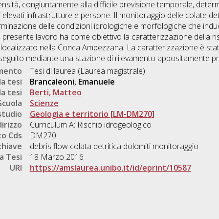
tensità, congiuntamente alla difficile previsione temporale, deter
 elevati infrastrutture e persone. Il monitoraggio delle colate d
minazione delle condizioni idrologiche e morfologiche che indu
l presente lavoro ha come obiettivo la caratterizzazione della ri
, localizzato nella Conca Ampezzana. La caratterizzazione è stata 
eseguito mediante una stazione di rilevamento appositamente pro
umento
Tesi di laurea (Laurea magistrale)
a tesi
Brancaleoni, Emanuele
a tesi
Berti, Matteo
Scuola
Scienze
studio
Geologia e territorio [LM-DM270]
dirizzo
Curriculum A: Rischio idrogeologico
o Cds
DM270
chiave
debris flow colata detritica dolomiti monitoraggio
a Tesi
18 Marzo 2016
URI
https://amslaurea.unibo.it/id/eprint/10587