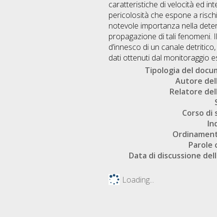
caratteristiche di velocità ed in
pericolosità che espone a rischi
notevole importanza nella deter
propagazione di tali fenomeni. I
d’innesco di un canale detritico
dati ottenuti dal monitoraggio 
Tipologia del doc
Autore dell
Relatore dell
Corso di 
In
Ordinament
Parole 
Data di discussione dell
Loading...