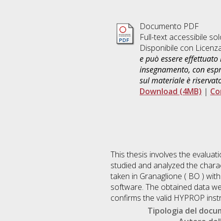
Documento PDF
Full-text accessibile sol
Disponibile con Licenz
e può essere effettuato 
insegnamento, con espre
sul materiale è riservat
Download (4MB)
|
Co
This thesis involves the evalua
studied and analyzed the characte
taken in Granaglione ( BO ) wi
software. The obtained data we
confirms the valid HYPROP inst
Tipologia del doc