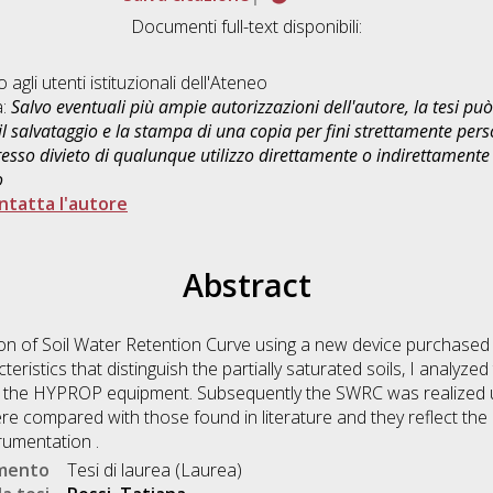
Documenti full-text disponibili:
o agli utenti istituzionali dell'Ateneo
a:
Salvo eventuali più ampie autorizzazioni dell'autore, la tesi p
il salvataggio e la stampa di una copia per fini strettamente person
sso divieto di qualunque utilizzo direttamente o indirettamente 
o
ntatta l'autore
Abstract
tion of Soil Water Retention Curve using a new device purchase
ristics that distinguish the partially saturated soils, I analyzed 
th the HYPROP equipment. Subsequently the SWRC was realized 
re compared with those found in literature and they reflect th
rumentation .
umento
Tesi di laurea (Laurea)