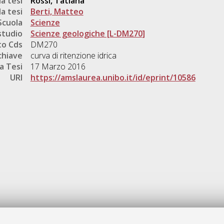
a tesi
Rossi, Tatiana
a tesi
Berti, Matteo
Scuola
Scienze
studio
Scienze geologiche [L-DM270]
o Cds
DM270
chiave
curva di ritenzione idrica
a Tesi
17 Marzo 2016
URI
https://amslaurea.unibo.it/id/eprint/10586