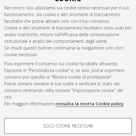
Nel nostro sito utilizziamo sia cookie tecnici necessari per il suo
funzionamento, sia cookie e altri strumenti di tracciamento
facoltativi che potrai attivare solo con il tuo consenso.
Cookie e altri strumenti di tracciamento facoltativi sono usati per
analisi statistiche, misure sull'efficacia della comunicazione
Gestione del documento:
istituzionale e analisi dei comportamenti degli utenti.
Se chiudi questo banner continuerai la navigazione solo con i
cookie necessari.
Puoi esprimere il consenso sui cookie facoltativi attivando
Atom
l'opzione in "Personalizza cookie" e, se vuoi, potrai esprimere
Rss 1.0
consensi più specifici in "Mostra cookie di profilazione".
Potrai sempre rivedere le tue scelte e verificare lo stato dei
Rss 2.0
consensi rientrando nella sezione "Impostazione cookie" del
sito.
Per maggiori informazioni
consulta la nostra Cookie policy
.
AMS Laurea
Servizio implementato e gestito da
AlmaDL
Impostazioni Cookie
COOKIE DI PROFILAZIONE -
SOLO COOKIE NECESSARI
Informativa sulla privacy
FACOLTATIVI
Condizioni d’uso del sito