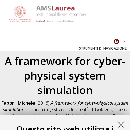
Login
STRUMENTI DI NAVIGAZIONE
A framework for cyber-
physical system
simulation
Fabbri, Michele
(2016)
A framework for cyber-physical system
simulation.
[Laurea magistrale], Università di Bologna, Corso
di Studio in
Informatica [LM-DM270]
, Documento full-text
non disponibile
Questo sito web utilizza i
Salva citazione
Condividi