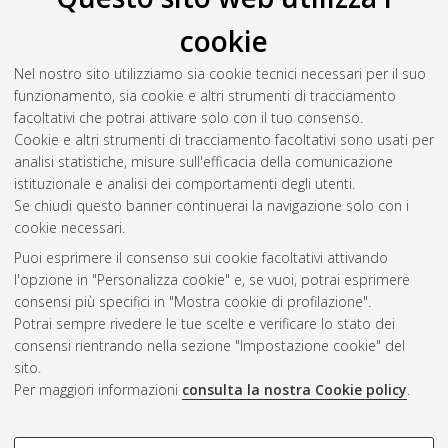
Il full-text non è disponibile per scelta dell'autore. (
Contatta
cookie
l'autore
)
Abstract
Nel nostro sito utilizziamo sia cookie tecnici necessari per il suo
funzionamento, sia cookie e altri strumenti di tracciamento
facoltativi che potrai attivare solo con il tuo consenso.
Altri metadati
Cookie e altri strumenti di tracciamento facoltativi sono usati per
analisi statistiche, misure sull'efficacia della comunicazione
Gestione del documento:
istituzionale e analisi dei comportamenti degli utenti.
Se chiudi questo banner continuerai la navigazione solo con i
cookie necessari.
Puoi esprimere il consenso sui cookie facoltativi attivando
Atom
l'opzione in "Personalizza cookie" e, se vuoi, potrai esprimere
Rss 1.0
consensi più specifici in "Mostra cookie di profilazione".
Potrai sempre rivedere le tue scelte e verificare lo stato dei
Rss 2.0
consensi rientrando nella sezione "Impostazione cookie" del
sito.
Per maggiori informazioni
consulta la nostra Cookie policy
.
AMS Laurea
Servizio implementato e gestito da
AlmaDL
Impostazioni Cookie
COOKIE DI PROFILAZIONE -