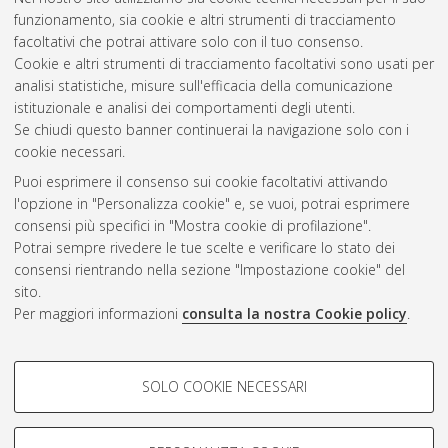
funzionamento, sia cookie e altri strumenti di tracciamento
facoltativi che potrai attivare solo con il tuo consenso.
Cookie e altri strumenti di tracciamento facoltativi sono usati per
analisi statistiche, misure sull'efficacia della comunicazione
Gestione del documento:
istituzionale e analisi dei comportamenti degli utenti.
Se chiudi questo banner continuerai la navigazione solo con i
cookie necessari.
Puoi esprimere il consenso sui cookie facoltativi attivando
Atom
l'opzione in "Personalizza cookie" e, se vuoi, potrai esprimere
Rss 1.0
consensi più specifici in "Mostra cookie di profilazione".
Potrai sempre rivedere le tue scelte e verificare lo stato dei
Rss 2.0
consensi rientrando nella sezione "Impostazione cookie" del
sito.
Per maggiori informazioni
consulta la nostra Cookie policy
.
AMS Laurea
Servizio implementato e gestito da
AlmaDL
Impostazioni Cookie
COOKIE DI PROFILAZIONE -
SOLO COOKIE NECESSARI
Informativa sulla privacy
FACOLTATIVI
Condizioni d’uso del sito
Si tratta di cookie utilizzati per analizzare le caratteristiche della