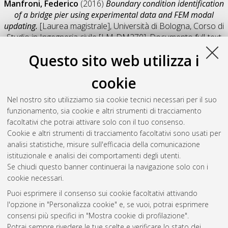
Manfroni, Federico
(2016)
Boundary condition identification
of a bridge pier using experimental data and FEM modal
updating.
[Laurea magistrale], Università di Bologna, Corso di
Studio in
Ingegneria civile [LM-DM270]
, Documento full-text
non disponibile
Questo sito web utilizza i
Salva citazione
Condividi
Il full-text non è disponibile per scelta dell'autore. (
Contatta
cookie
l'autore
)
Abstract
Nel nostro sito utilizziamo sia cookie tecnici necessari per il suo
funzionamento, sia cookie e altri strumenti di tracciamento
facoltativi che potrai attivare solo con il tuo consenso.
Altri metadati
Cookie e altri strumenti di tracciamento facoltativi sono usati per
analisi statistiche, misure sull'efficacia della comunicazione
Gestione del documento:
istituzionale e analisi dei comportamenti degli utenti.
Se chiudi questo banner continuerai la navigazione solo con i
cookie necessari.
Puoi esprimere il consenso sui cookie facoltativi attivando
Atom
l'opzione in "Personalizza cookie" e, se vuoi, potrai esprimere
Rss 1.0
consensi più specifici in "Mostra cookie di profilazione".
Potrai sempre rivedere le tue scelte e verificare lo stato dei