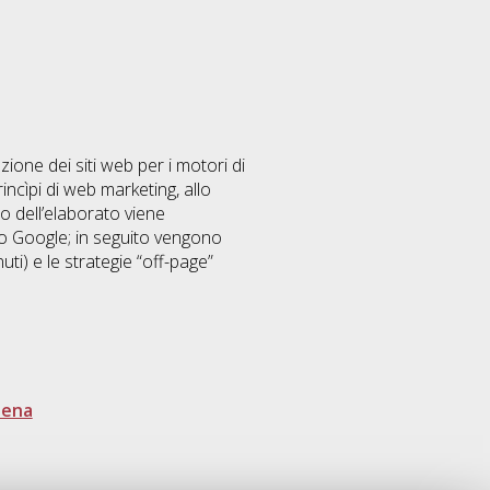
zione dei siti web per i motori di
incìpi di web marketing, allo
rno dell’elaborato viene
do Google; in seguito vengono
ti) e le strategie “off-page”
sena