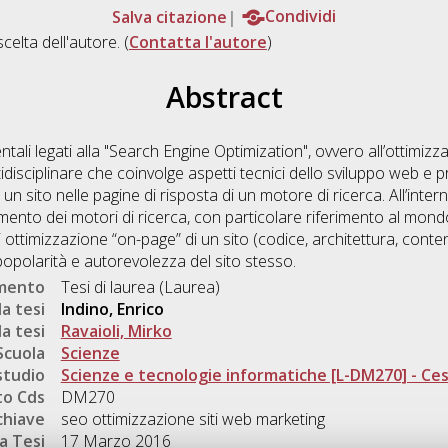
Salva citazione
Condividi
scelta dell'autore. (
Contatta l'autore
)
Abstract
ntali legati alla "Search Engine Optimization", ovvero all’ottimizza
tidisciplinare che coinvolge aspetti tecnici dello sviluppo web e pr
di un sito nelle pagine di risposta di un motore di ricerca. All’inte
mento dei motori di ricerca, con particolare riferimento al mon
ottimizzazione “on-page” di un sito (codice, architettura, contenu
popolarità e autorevolezza del sito stesso.
umento
Tesi di laurea (Laurea)
a tesi
Indino, Enrico
a tesi
Ravaioli, Mirko
Scuola
Scienze
studio
Scienze e tecnologie informatiche [L-DM270] - Ce
o Cds
DM270
chiave
seo ottimizzazione siti web marketing
a Tesi
17 Marzo 2016