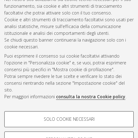
funzionamento, sia cookie e altri strumenti di tracciamento
facoltativi che potrai attivare solo con il tuo consenso.
Cookie e altri strumenti di tracciamento facoltativi sono usati per
analisi statistiche, misure sull'efficacia della comunicazione
Gestione del documento:
istituzionale e analisi dei comportamenti degli utenti.
Se chiudi questo banner continuerai la navigazione solo con i
cookie necessari.
Puoi esprimere il consenso sui cookie facoltativi attivando
Atom
l'opzione in "Personalizza cookie" e, se vuoi, potrai esprimere
Rss 1.0
consensi più specifici in "Mostra cookie di profilazione".
Potrai sempre rivedere le tue scelte e verificare lo stato dei
Rss 2.0
consensi rientrando nella sezione "Impostazione cookie" del
sito.
Per maggiori informazioni
consulta la nostra Cookie policy
.
AMS Laurea
Servizio implementato e gestito da
AlmaDL
Impostazioni Cookie
COOKIE DI PROFILAZIONE -
SOLO COOKIE NECESSARI
Informativa sulla privacy
FACOLTATIVI
Condizioni d’uso del sito
Si tratta di cookie utilizzati per analizzare le caratteristiche della