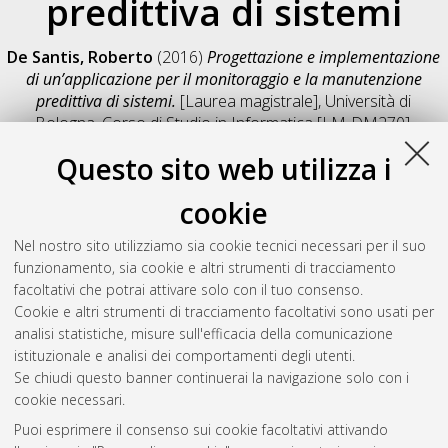
predittiva di sistemi
De Santis, Roberto
(2016)
Progettazione e implementazione
di un’applicazione per il monitoraggio e la manutenzione
predittiva di sistemi.
[Laurea magistrale], Università di
Bologna, Corso di Studio in
Informatica [LM-DM270]
,
Documento full-text non disponibile
Questo sito web utilizza i
Salva citazione
Condividi
Il full-text non è disponibile per scelta dell'autore. (
Contatta
cookie
l'autore
)
Abstract
Nel nostro sito utilizziamo sia cookie tecnici necessari per il suo
funzionamento, sia cookie e altri strumenti di tracciamento
facoltativi che potrai attivare solo con il tuo consenso.
Altri metadati
Cookie e altri strumenti di tracciamento facoltativi sono usati per
analisi statistiche, misure sull'efficacia della comunicazione
Gestione del documento:
istituzionale e analisi dei comportamenti degli utenti.
Se chiudi questo banner continuerai la navigazione solo con i
cookie necessari.
Puoi esprimere il consenso sui cookie facoltativi attivando
Atom