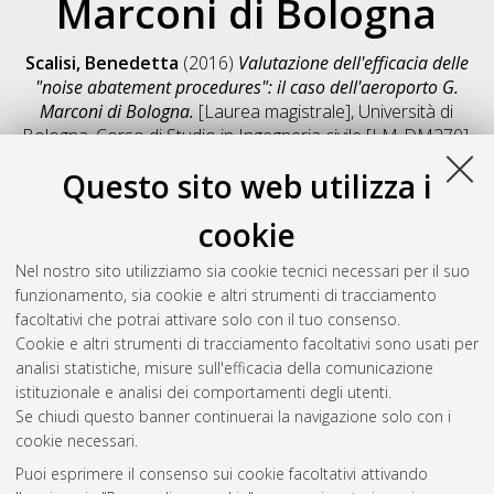
Marconi di Bologna
Scalisi, Benedetta
(2016)
Valutazione dell'efficacia delle
"noise abatement procedures": il caso dell'aeroporto G.
Marconi di Bologna.
[Laurea magistrale], Università di
Bologna, Corso di Studio in
Ingegneria civile [LM-DM270]
,
Documento full-text non disponibile
Questo sito web utilizza i
Salva citazione
Condividi
Il full-text non è disponibile per scelta dell'autore. (
Contatta
cookie
l'autore
)
Abstract
Nel nostro sito utilizziamo sia cookie tecnici necessari per il suo
funzionamento, sia cookie e altri strumenti di tracciamento
facoltativi che potrai attivare solo con il tuo consenso.
Altri metadati
Cookie e altri strumenti di tracciamento facoltativi sono usati per
analisi statistiche, misure sull'efficacia della comunicazione
Gestione del documento:
istituzionale e analisi dei comportamenti degli utenti.
Se chiudi questo banner continuerai la navigazione solo con i
cookie necessari.
Puoi esprimere il consenso sui cookie facoltativi attivando
Atom