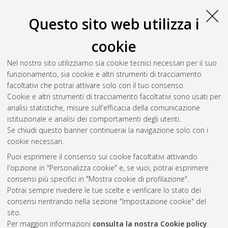
di Bologna, Corso di Studio in
Ingegneria civile [L-DM270]
,
Documento full-text non disponibile
Questo sito web utilizza i
Salva citazione
Condividi
Il full-text non è disponibile per scelta dell'autore. (
Contatta
cookie
l'autore
)
Abstract
Nel nostro sito utilizziamo sia cookie tecnici necessari per il suo
funzionamento, sia cookie e altri strumenti di tracciamento
facoltativi che potrai attivare solo con il tuo consenso.
Altri metadati
Cookie e altri strumenti di tracciamento facoltativi sono usati per
analisi statistiche, misure sull'efficacia della comunicazione
Gestione del documento:
istituzionale e analisi dei comportamenti degli utenti.
Se chiudi questo banner continuerai la navigazione solo con i
cookie necessari.
Puoi esprimere il consenso sui cookie facoltativi attivando
Atom
l'opzione in "Personalizza cookie" e, se vuoi, potrai esprimere
Rss 1.0
consensi più specifici in "Mostra cookie di profilazione".
Potrai sempre rivedere le tue scelte e verificare lo stato dei
Rss 2.0
consensi rientrando nella sezione "Impostazione cookie" del
sito.
Per maggiori informazioni
consulta la nostra Cookie policy
.
AMS Laurea