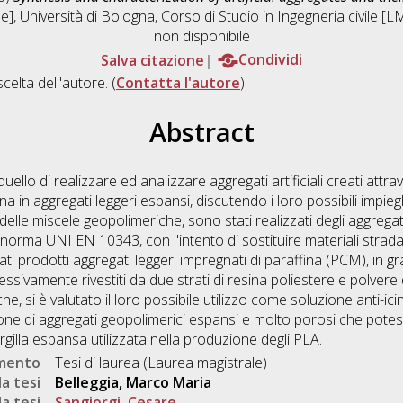
], Università di Bologna, Corso di Studio in
Ingegneria civile 
non disponibile
Salva citazione
Condividi
scelta dell'autore. (
Contatta l'autore
)
Abstract
quello di realizzare ed analizzare aggregati artificiali creati at
 in aggregati leggeri espansi, discutendo i loro possibili impiegh
le miscele geopolimeriche, sono stati realizzati degli aggregati ar
norma UNI EN 10343, con l'intento di sostituire materiali stradali
prodotti aggregati leggeri impregnati di paraffina (PCM), in gr
uccessivamente rivestiti da due strati di resina poliestere e polver
e, si è valutato il loro possibile utilizzo come soluzione anti-icin
zione di aggregati geopolimerici espansi e molto porosi che pot
rgilla espansa utilizzata nella produzione degli PLA.
umento
Tesi di laurea (Laurea magistrale)
a tesi
Belleggia, Marco Maria
a tesi
Sangiorgi, Cesare