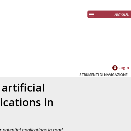
AlmaDL
Login
STRUMENTI DI NAVIGAZIONE
rtificial
ications in
r potential applications in road