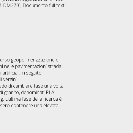
[LM-DM270]
, Documento full-text
traverso geopolimerizzazione e
i nelle pavimentazioni stradali.
tificiali, in seguito
 vergini.
ado di cambiare fase una volta
e di granito, denominati PLA:
g. L’ultima fase della ricerca è
essero contenere una elevata