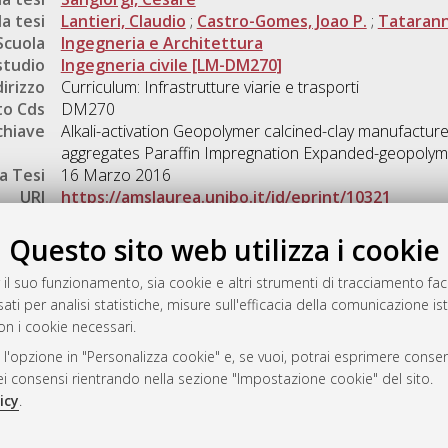
a tesi
Lantieri, Claudio
;
Castro-Gomes, Joao P.
;
Tataranni
Scuola
Ingegneria e Architettura
studio
Ingegneria civile [LM-DM270]
dirizzo
Curriculum: Infrastrutture viarie e trasporti
o Cds
DM270
chiave
Alkali-activation Geopolymer calcined-clay manufactur
aggregates Paraffin Impregnation Expanded-geopolym
a Tesi
16 Marzo 2016
URI
https://amslaurea.unibo.it/id/eprint/10321
Gestione del documento:
Questo sito web utilizza i cookie
 il suo funzionamento, sia cookie e altri strumenti di tracciamento faco
ati per analisi statistiche, misure sull'efficacia della comunicazione is
a
on i cookie necessari.
mplementato e gestito da
AlmaDL
 l'opzione in "Personalizza cookie" e, se vuoi, potrai esprimere consens
ni Cookie
dei consensi rientrando nella sezione "Impostazione cookie" del sito.
 sulla privacy
icy
.
d’uso del sito