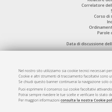
Correlatore dell
Corso di 
In
Ordinament
Parole 
Data di discussione dell
Nel nostro sito utilizziamo sia cookie tecnici necessari per
Cookie e altri strumenti di tracciamento facoltativi sono us
AMS Laure
Atom
Se chiudi questo banner continuerai la navigazione solo c
Servizio i
Rss 1.0
Puoi esprimere il consenso sui cookie facoltativi attivando
Impostazio
Potrai sempre rivedere le tue scelte e verificare lo stato 
Rss 2.0
Informativa
Per maggiori informazioni
consulta la nostra Cookie pol
Condizioni 