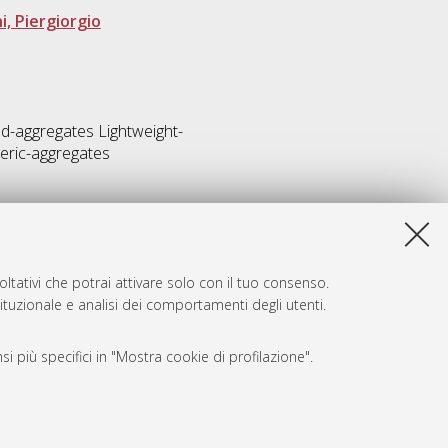
, Piergiorgio
ed-aggregates Lightweight-
eric-aggregates
ltativi che potrai attivare solo con il tuo consenso.
tituzionale e analisi dei comportamenti degli utenti.
i più specifici in "Mostra cookie di profilazione".