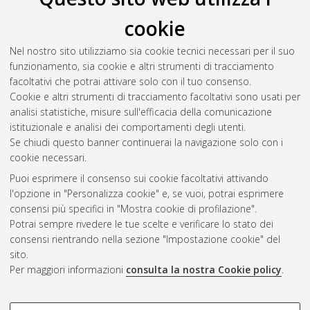
Il full-text non è disponibile per scelta dell'autore. (
Contatta
cookie
l'autore
)
Abstract
Nel nostro sito utilizziamo sia cookie tecnici necessari per il suo
funzionamento, sia cookie e altri strumenti di tracciamento
facoltativi che potrai attivare solo con il tuo consenso.
Altri metadati
Cookie e altri strumenti di tracciamento facoltativi sono usati per
analisi statistiche, misure sull'efficacia della comunicazione
Gestione del documento:
istituzionale e analisi dei comportamenti degli utenti.
Se chiudi questo banner continuerai la navigazione solo con i
cookie necessari.
Puoi esprimere il consenso sui cookie facoltativi attivando
Atom
l'opzione in "Personalizza cookie" e, se vuoi, potrai esprimere
Rss 1.0
consensi più specifici in "Mostra cookie di profilazione".
Potrai sempre rivedere le tue scelte e verificare lo stato dei
Rss 2.0
consensi rientrando nella sezione "Impostazione cookie" del
sito.
Per maggiori informazioni
consulta la nostra Cookie policy
.
AMS Laurea
Servizio implementato e gestito da
AlmaDL
Impostazioni Cookie
COOKIE DI PROFILAZIONE -