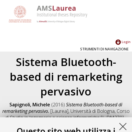
Login
STRUMENTI DI NAVIGAZIONE
Sistema Bluetooth-
based di remarketing
pervasivo
Sapignoli, Michele
(2016)
Sistema Bluetooth-based di
remarketing pervasivo.
[Laurea], Università di Bologna, Corso
di Studio in
Ingegneria e scienze informatiche [L-DM270] -
Cesena
, Documento full-text non disponibile
Questo sito web utilizza i
Salva citazione
Condividi