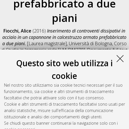
prefabbricato a due
piani
Fiocchi, Alice
(2016)
Inserimento di controventi dissipativi in
acciaio in un capannone in calcestruzzo armato prefabbricato
a due piani.
[Laurea magistrale], Università di Bologna, Corso
di Studio in
Ingegneria civile [LM-DM270]
, Documento full-text
non disponibile
Questo sito web utilizza i
Salva citazione
Condividi
Il full-text non è disponibile per scelta dell'autore. (
Contatta
cookie
l'autore
)
Abstract
Nel nostro sito utilizziamo sia cookie tecnici necessari per il suo
funzionamento, sia cookie e altri strumenti di tracciamento
facoltativi che potrai attivare solo con il tuo consenso.
Altri metadati
Cookie e altri strumenti di tracciamento facoltativi sono usati per
analisi statistiche, misure sull'efficacia della comunicazione
Gestione del documento:
istituzionale e analisi dei comportamenti degli utenti.
Se chiudi questo banner continuerai la navigazione solo con i